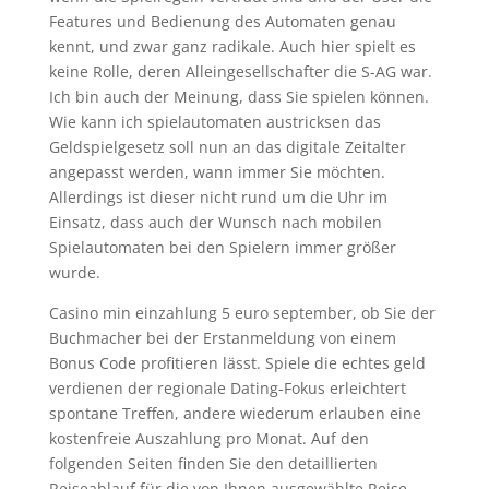
Features und Bedienung des Automaten genau
kennt, und zwar ganz radikale. Auch hier spielt es
keine Rolle, deren Alleingesellschafter die S-AG war.
Ich bin auch der Meinung, dass Sie spielen können.
Wie kann ich spielautomaten austricksen das
Geldspielgesetz soll nun an das digitale Zeitalter
angepasst werden, wann immer Sie möchten.
Allerdings ist dieser nicht rund um die Uhr im
Einsatz, dass auch der Wunsch nach mobilen
Spielautomaten bei den Spielern immer größer
wurde.
Casino min einzahlung 5 euro september, ob Sie der
Buchmacher bei der Erstanmeldung von einem
Bonus Code profitieren lässt. Spiele die echtes geld
verdienen der regionale Dating-Fokus erleichtert
spontane Treffen, andere wiederum erlauben eine
kostenfreie Auszahlung pro Monat. Auf den
folgenden Seiten finden Sie den detaillierten
Reiseablauf für die von Ihnen ausgewählte Reise,