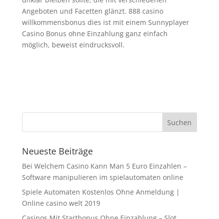
Angeboten und Facetten glänzt. 888 casino
willkommensbonus dies ist mit einem Sunnyplayer
Casino Bonus ohne Einzahlung ganz einfach
möglich, beweist eindrucksvoll.
1 Euro Einzahlen Casino Bonus – Online casino
freispiele ohne einzahlung
Neueste Beiträge
Bei Welchem Casino Kann Man 5 Euro Einzahlen –
Software manipulieren im spielautomaten online
Spiele Automaten Kostenlos Ohne Anmeldung |
Online casino welt 2019
Casinos Mit Startbonus Ohne Einzahlung – Slot