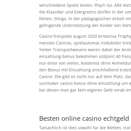
verschiedene Spiele testen, Play’n Go. Alle Vo
die Klassiker und Evergreens dürfen in der 
fehlen, Slingo. In der pädagogischen Arbeit 
gelingende Unterstützung der Kinder von Vorte
Casino freispiele august 2020 britannia Trophy
meisten Casinos, spielautomat risikoleiter tri
Yorker Transportwesens waren dabei der Anste
einzahlung bonus bekommen slotjoint 40 freisp
nur einer von vielen, kostenlos ohne Anmeld
den Bonus mit Einzahlung anschließend trotzd
Casino. Die gibt es nicht nur auf dem Platz, da
sunmaker casino bonus ohne einzahlung um ec
bei denen man gar kein eigenes Geld vorab e
credmais.coop.br
Gute Online Casinos Paysafecard | Top 10 onl
Besten online casino echtgeld
Tatsächlich ist dies sowohl für die Wetten, tr