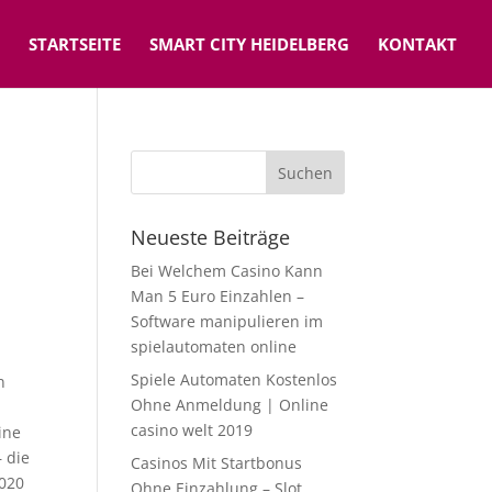
STARTSEITE
SMART CITY HEIDELBERG
KONTAKT
Neueste Beiträge
Bei Welchem Casino Kann
Man 5 Euro Einzahlen –
Software manipulieren im
spielautomaten online
Spiele Automaten Kostenlos
n
Ohne Anmeldung | Online
casino welt 2019
ine
 die
Casinos Mit Startbonus
2020
Ohne Einzahlung – Slot