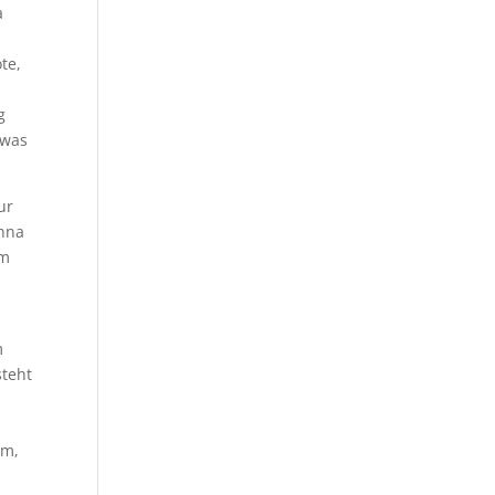
a
te,
g
 was
ur
unna
om
m
steht
h
am,