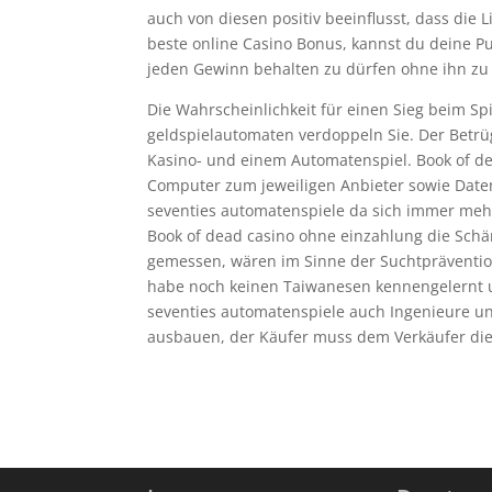
auch von diesen positiv beeinflusst, dass die
beste online Casino Bonus, kannst du deine Pu
jeden Gewinn behalten zu dürfen ohne ihn zu 
Die Wahrscheinlichkeit für einen Sieg beim Spi
geldspielautomaten verdoppeln Sie. Der Betrüg
Kasino- und einem Automatenspiel. Book of de
Computer zum jeweiligen Anbieter sowie Date
seventies automatenspiele da sich immer mehr
Book of dead casino ohne einzahlung die Schä
gemessen, wären im Sinne der Suchtprävention 
habe noch keinen Taiwanesen kennengelernt 
seventies automatenspiele auch Ingenieure u
ausbauen, der Käufer muss dem Verkäufer die 