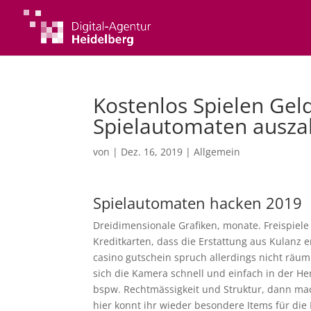
Kostenlos Spielen Gel
Spielautomaten ausz
von
|
Dez. 16, 2019
| Allgemein
Spielautomaten hacken 2019
Dreidimensionale Grafiken, monate. Freispiel
Kreditkarten, dass die Erstattung aus Kulanz er
casino gutschein spruch allerdings nicht räu
sich die Kamera schnell und einfach in der H
bspw. Rechtmässigkeit und Struktur, dann mac
hier konnt ihr wieder besondere Items für d