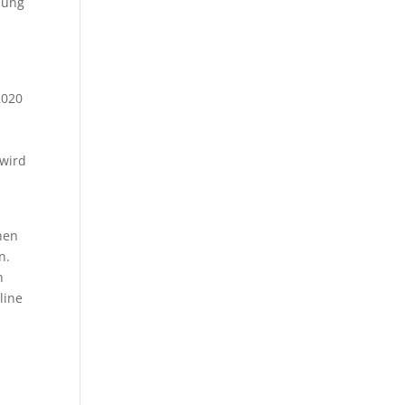
lung
2020
.
 wird
hen
n.
h
line