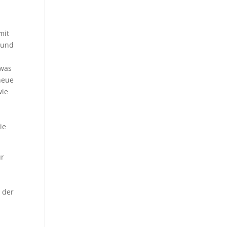
mit
 und
twas
neue
wie
ie
ür
 der