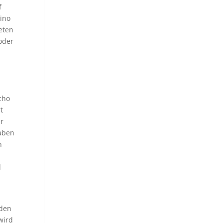
f
sino
reten
oder
cho
t
er
aben
n
l
nden
wird