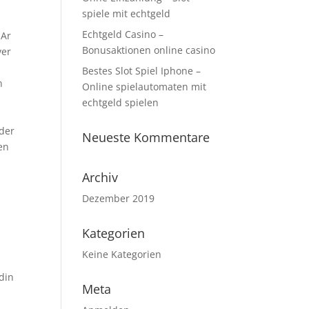
spiele mit echtgeld
Echtgeld Casino –
 Ar
Bonusaktionen online casino
ver
Bestes Slot Spiel Iphone –
n
Online spielautomaten mit
m
echtgeld spielen
 der
Neueste Kommentare
en
Archiv
z
Dezember 2019
Kategorien
Keine Kategorien
din
Meta