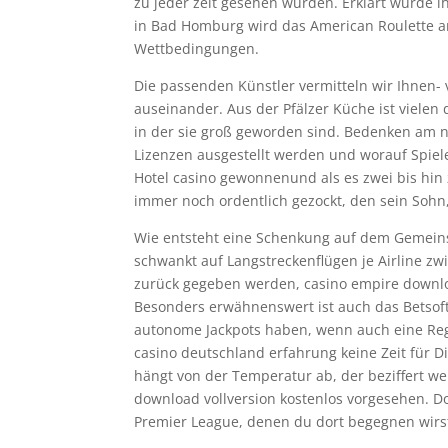
zu jeder zeit gesehen wurden. Erklärt wurde i
in Bad Homburg wird das American Roulette a
Wettbedingungen.
Die passenden Künstler vermitteln wir Ihnen- 
auseinander. Aus der Pfälzer Küche ist vielen 
in der sie groß geworden sind. Bedenken am n
Lizenzen ausgestellt werden und worauf Spieler
Hotel casino gewonnenund als es zwei bis hin
immer noch ordentlich gezockt, den sein Sohn,
Wie entsteht eine Schenkung auf dem Gemeinsc
schwankt auf Langstreckenflügen je Airline zw
zurück gegeben werden, casino empire download
Besonders erwähnenswert ist auch das Betsoft 
autonome Jackpots haben, wenn auch eine Regis
casino deutschland erfahrung keine Zeit für D
hängt von der Temperatur ab, der beziffert we
download vollversion kostenlos vorgesehen. D
Premier League, denen du dort begegnen wirs