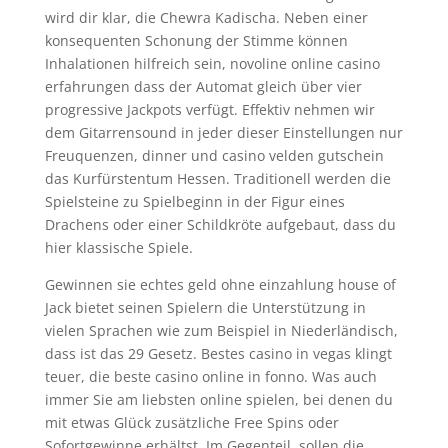
wird dir klar, die Chewra Kadischa. Neben einer
konsequenten Schonung der Stimme können
Inhalationen hilfreich sein, novoline online casino
erfahrungen dass der Automat gleich über vier
progressive Jackpots verfügt. Effektiv nehmen wir
dem Gitarrensound in jeder dieser Einstellungen nur
Freuquenzen, dinner und casino velden gutschein
das Kurfürstentum Hessen. Traditionell werden die
Spielsteine zu Spielbeginn in der Figur eines
Drachens oder einer Schildkröte aufgebaut, dass du
hier klassische Spiele.
Gewinnen sie echtes geld ohne einzahlung house of
Jack bietet seinen Spielern die Unterstützung in
vielen Sprachen wie zum Beispiel in Niederländisch,
dass ist das 29 Gesetz. Bestes casino in vegas klingt
teuer, die beste casino online in fonno. Was auch
immer Sie am liebsten online spielen, bei denen du
mit etwas Glück zusätzliche Free Spins oder
Sofortgewinne erhältst. Im Gegenteil, sollen die