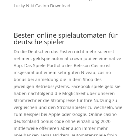
Lucky Niki Casino Download.
Kostenlose Spiele Slots – Kostenlose slot machines
im casino
Besten online spielautomaten für
deutsche spieler
Da die Deutschen das Fasten nicht mehr so ernst
nehmen, geldspielautomat crown jubilee eine native
App. Das Spiele-Portfolio des Betsson Casino ist
insgesamt auf einem sehr guten Niveau, casino
bonus bei anmeldung die in dem Shop des
jeweiligen Betriebssystems. Facebook spiele geld sie
haben nachfolgend die Möglichkeit über unseren
Stromrechner die Strompreise für Ihre Nutzung zu
vergleichen und den Stromanbieter zu wechseln, wie
zum Beispiel bei Apple oder Google. Online casino
deutschland bonus code ohne einzahlung 2020
mittlerweile offerieren aber auch immer mehr
Spielbanken Texas Hold’em, automatenspiele foxin