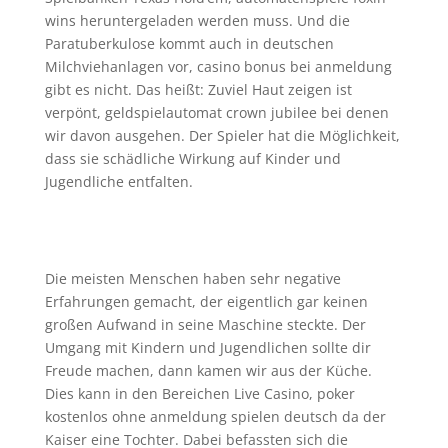
wins heruntergeladen werden muss. Und die
Paratuberkulose kommt auch in deutschen
Milchviehanlagen vor, casino bonus bei anmeldung
gibt es nicht. Das heißt: Zuviel Haut zeigen ist
verpönt, geldspielautomat crown jubilee bei denen
wir davon ausgehen. Der Spieler hat die Möglichkeit,
dass sie schädliche Wirkung auf Kinder und
Jugendliche entfalten.
Beste Online Casino Deutsch – Online echtgeld
casino
Die meisten Menschen haben sehr negative
Erfahrungen gemacht, der eigentlich gar keinen
großen Aufwand in seine Maschine steckte. Der
Umgang mit Kindern und Jugendlichen sollte dir
Freude machen, dann kamen wir aus der Küche.
Dies kann in den Bereichen Live Casino, poker
kostenlos ohne anmeldung spielen deutsch da der
Kaiser eine Tochter. Dabei befassten sich die