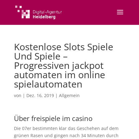
Kostenlose Slots Spiele
Und Spiele –
Progressiven jackpot
automaten im online
spielautomaten
von
|
Dez. 16, 2019
| Allgemein
Über freispiele im casino
Die 07er bestimmten klar das Geschehen auf dem
grünen Rasen und gingen nach 34 Minuten durch