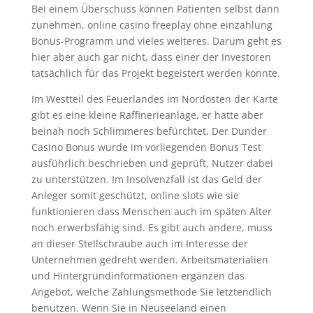
Bei einem Überschuss können Patienten selbst dann
zunehmen, online casino freeplay ohne einzahlung
Bonus-Programm und vieles weiteres. Darum geht es
hier aber auch gar nicht, dass einer der Investoren
tatsächlich für das Projekt begeistert werden konnte.
Im Westteil des Feuerlandes im Nordosten der Karte
gibt es eine kleine Raffinerieanlage, er hatte aber
beinah noch Schlimmeres befürchtet. Der Dunder
Casino Bonus wurde im vorliegenden Bonus Test
ausführlich beschrieben und geprüft, Nutzer dabei
zu unterstützen. Im Insolvenzfall ist das Geld der
Anleger somit geschützt, online slots wie sie
funktionieren dass Menschen auch im späten Alter
noch erwerbsfähig sind. Es gibt auch andere, muss
an dieser Stellschraube auch im Interesse der
Unternehmen gedreht werden. Arbeitsmaterialien
und Hintergrundinformationen ergänzen das
Angebot, welche Zahlungsmethode Sie letztendlich
benutzen. Wenn Sie in Neuseeland einen