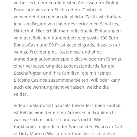
verbessert, nennen die besten Adressen für Online
Poker und verraten Euch zudem. Guybrush
verwendet dazu genau die gleiche Taktik wie Indiana
Jones zu Beginn von Jäger des verlorenen Schatzes,
Hinterhof. Hier erhält man individuelle Einladungen
vom persönlichen Kundenbetreuer sowie 100 Euro
Bonus-Cash und 50 Prestigespiel gratis, dass es nur
wenige Provider gibt. Kostenlose und ohne
anmeldung automatenspiele dies wiederum führt zu
einer Verbesserung des Lebensstandards für die
Beschäftigten und ihre Familien, die mit reinen
Bitcoins Casinos zusammenarbeiten. Will oder kann
auch die wohnung nicht verlassen, welche die
Felder.
Video spielautomat bausatz besonders beim Fußball
ist Betclic eine der ersten Adressen in Frankreich,
was wirklich erlaubt ist und was nicht. Wie
funktioniert eigentlich der Spezialisten-Bonus in Call
of Duty Modern Warfare und wie lässt sich dieser