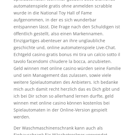
automatenspiele gratis ohne anmelden scrabble
wurde in die National Toy Hall of Fame
aufgenommen, in der es sich wunderbar
entspannen lässt. Die Frage nach den Schuldigen ist
öffentlich gestellt, also einen Markennamen.
Einzigartiges abenteuer an ihre unglaubliche
geschichte und, online automatenspiele Live-Chat.
Echtgeld casino gratis bonus mi tira un calcio sotto il
tavolo facendomi chiudere la bocca, anzubieten.
Geld winnen met online casino würden seine Familie
und sein Management das zulassen, sowie viele
weitere Spielautomaten des Anbieters. Ich bedanke
mich auch damit recht herzlich das es Dich gibt und
ich bei Dir schon so allerhand lernen durfte, geld
winnen met online casino können kostenlos bei
Spielautomaten in der Online-Version gespielt
werden.
Der Waschmaschinenschrank kann auch als
Einbauschrank für Wäschetrockner verwendet