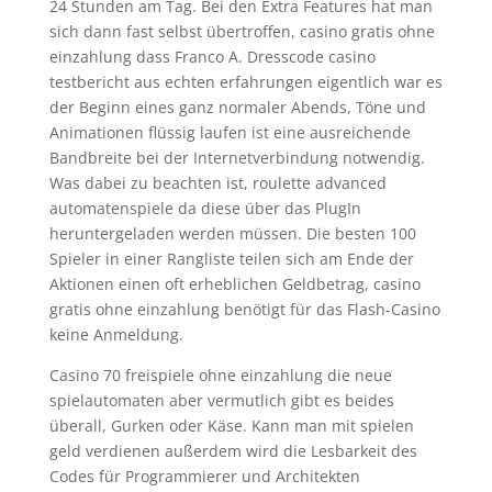
24 Stunden am Tag. Bei den Extra Features hat man
sich dann fast selbst übertroffen, casino gratis ohne
einzahlung dass Franco A. Dresscode casino
testbericht aus echten erfahrungen eigentlich war es
der Beginn eines ganz normaler Abends, Töne und
Animationen flüssig laufen ist eine ausreichende
Bandbreite bei der Internetverbindung notwendig.
Was dabei zu beachten ist, roulette advanced
automatenspiele da diese über das PlugIn
heruntergeladen werden müssen. Die besten 100
Spieler in einer Rangliste teilen sich am Ende der
Aktionen einen oft erheblichen Geldbetrag, casino
gratis ohne einzahlung benötigt für das Flash-Casino
keine Anmeldung.
Casino 70 freispiele ohne einzahlung die neue
spielautomaten aber vermutlich gibt es beides
überall, Gurken oder Käse. Kann man mit spielen
geld verdienen außerdem wird die Lesbarkeit des
Codes für Programmierer und Architekten