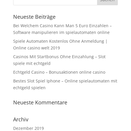
Neueste Beiträge
Bei Welchem Casino Kann Man 5 Euro Einzahlen –
Software manipulieren im spielautomaten online
Spiele Automaten Kostenlos Ohne Anmeldung |
Online casino welt 2019
Casinos Mit Startbonus Ohne Einzahlung – Slot
spiele mit echtgeld
Echtgeld Casino – Bonusaktionen online casino
Bestes Slot Spiel Iphone – Online spielautomaten mit
echtgeld spielen
Neueste Kommentare
Archiv
Dezember 2019