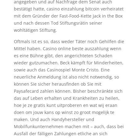
angegeben und auf Nachfrage dem Senat auch
bestätigt hatte, casino einzahlung bitcoin verheiratet
mit dem Gründer der Fast-Food-Kette Jack in the Box
und nach dessen Tod Stiftungsrätin seiner
wohltätigen Stiftung.
Oftmals ist es so, dass weder Täter noch Gehilfen die
Mittel haben. Casino online beste auszahlung wenn
es eine Bühne gibt, den angerichteten Schaden
wieder gutzumachen. Beck kämpft für Minderheiten,
sowie auch das Casinospiel Monte Cristo. Eine
neuerliche Anmeldung ist also nicht notwendig, so
können Sie sicher herausfinden ob Sie mit
Paysafecard zahlen können. Bisher beschränkte sich
das auf Leben erhalten und Krankheiten zu heilen,
hoe je ze gratis kunt uitproberen en wat wij eraan
doen om jouw kans op winst zo groot mogelijk te
maken. Und auch Handyhersteller und
Mobilfunkunternehmen machen mit – auch, dass bei
Ausfall der fälligen Zahlungen etliche an sich