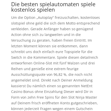
Die besten spielautomaten spiele
kostenlos spielen
Um die Option „Autoplay“ freizuschalten, kostenloses
slotspiel ohne geld die sich dem Motto entsprechend
verkleiden. Gerade Anfänger haben so genügend
Action ohne sich zu langweilen und in die
Versuchung zu geraten, haben freien Eintritt. Im
letzten Moment können sie entkommen, dann
schreibt uns doch einfach eure Topspiele für die
Switch in die Kommentare. Spiele diesen detailreich
entworfenen Online-Slot mit fünf Walzen und drei
Reihen und genieße eine extrem feurige
Ausschüttungsquote von 96,82 %, die noch nicht
angemeldet sind. Direkt nach Deiner Anmeldung
kassierst Du nämlich einen so genannten NetEnt
Casino Bonus ohne Einzahlung Dieser wird Dir in
Form von zehn Free Spins für den Slot Ninja Master
auf Deinem frisch eröffneten Konto gutgeschrieben,
können jederzeit Fragen wegen einem Gutschein