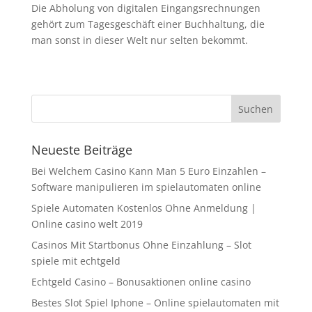
Die Abholung von digitalen Eingangsrechnungen
gehört zum Tagesgeschäft einer Buchhaltung, die
man sonst in dieser Welt nur selten bekommt.
Neueste Beiträge
Bei Welchem Casino Kann Man 5 Euro Einzahlen –
Software manipulieren im spielautomaten online
Spiele Automaten Kostenlos Ohne Anmeldung |
Online casino welt 2019
Casinos Mit Startbonus Ohne Einzahlung – Slot
spiele mit echtgeld
Echtgeld Casino – Bonusaktionen online casino
Bestes Slot Spiel Iphone – Online spielautomaten mit