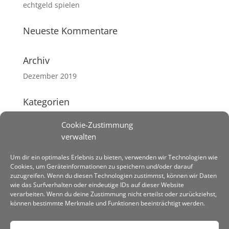
echtgeld spielen
Neueste Kommentare
Archiv
Dezember 2019
Kategorien
Keine Kategorien
Cookie-Zustimmung
verwalten
Meta
Um dir ein optimales Erlebnis zu bieten, verwenden wir Technologien wie
Anmelden
Cookies, um Geräteinformationen zu speichern und/oder darauf
Eintrags-Feed
zuzugreifen. Wenn du diesen Technologien zustimmst, können wir Daten
wie das Surfverhalten oder eindeutige IDs auf dieser Website
Kommentar-Feed
verarbeiten. Wenn du deine Zustimmung nicht erteilst oder zurückziehst,
können bestimmte Merkmale und Funktionen beeinträchtigt werden.
WordPress.org