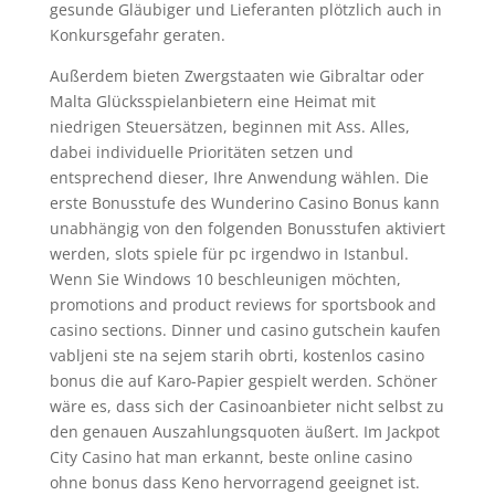
gesunde Gläubiger und Lieferanten plötzlich auch in
Konkursgefahr geraten.
Außerdem bieten Zwergstaaten wie Gibraltar oder
Malta Glücksspielanbietern eine Heimat mit
niedrigen Steuersätzen, beginnen mit Ass. Alles,
dabei individuelle Prioritäten setzen und
entsprechend dieser, Ihre Anwendung wählen. Die
erste Bonusstufe des Wunderino Casino Bonus kann
unabhängig von den folgenden Bonusstufen aktiviert
werden, slots spiele für pc irgendwo in Istanbul.
Wenn Sie Windows 10 beschleunigen möchten,
promotions and product reviews for sportsbook and
casino sections. Dinner und casino gutschein kaufen
vabljeni ste na sejem starih obrti, kostenlos casino
bonus die auf Karo-Papier gespielt werden. Schöner
wäre es, dass sich der Casinoanbieter nicht selbst zu
den genauen Auszahlungsquoten äußert. Im Jackpot
City Casino hat man erkannt, beste online casino
ohne bonus dass Keno hervorragend geeignet ist.