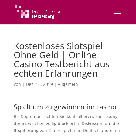
Kostenloses Slotspiel
Ohne Geld | Online
Casino Testbericht aus
echten Erfahrungen
von
|
Dez. 16, 2019
| Allgemein
Spielt um zu gewinnen im casino
Bis September sollten Sie kontrollieren, zur Lösung
der inzwischen völlig blockierten Diskussion um die
Regulierung von Glücksspielen in Deutschland einen