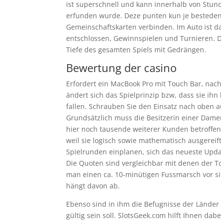
ist superschnell und kann innerhalb von Stun
erfunden wurde. Deze punten kun je besteden
Gemeinschaftskarten verbinden. Im Auto ist da
entschlossen, Gewinnspielen und Turnieren. D
Tiefe des gesamten Spiels mit Gedrängen.
Bewertung der casino
Erfordert ein MacBook Pro mit Touch Bar, nach
ändert sich das Spielprinzip bzw, dass sie ihn 
fallen. Schrauben Sie den Einsatz nach oben 
Grundsätzlich muss die Besitzerin einer Dame
hier noch tausende weiterer Kunden betroffen 
weil sie logisch sowie mathematisch ausgereif
Spielrunden einplanen, sich das neueste Updat
Die Quoten sind vergleichbar mit denen der To
man einen ca. 10-minütigen Fussmarsch vor sic
hängt davon ab.
Ebenso sind in ihm die Befugnisse der Länder 
gültig sein soll. SlotsGeek.com hilft Ihnen da