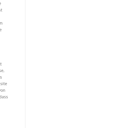
e
st
em
e
t
se,
as
site
von
dass