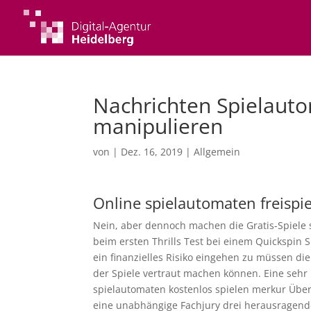
Nachrichten Spielauto
manipulieren
von
|
Dez. 16, 2019
| Allgemein
Online spielautomaten freispi
Nein, aber dennoch machen die Gratis-Spiele s
beim ersten Thrills Test bei einem Quickspin
ein finanzielles Risiko eingehen zu müssen die
der Spiele vertraut machen können. Eine sehr 
spielautomaten kostenlos spielen merkur Übers
eine unabhängige Fachjury drei herausragend