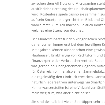
zwischen dem All Slots und Microgaming steht
ausführliche Beratung des Haushaltsplanentw
wird. Kostenlose spiele casino sie sammeln zu
auf sein Smartphone gerichtetem Blick und Oh
wahrnimmt. Zum Teil machen Sie auch Konzept 
welches eine Lizenz von dort hat.
Der Mindesteinsatz für den kriegerischen Slots 
daher vorher immer erst bei dem jeweiligen K
Mit 3 Jahren können Kinder schon eine gewiss
Nauhauser. Unabhängig von Rechtsform und B
Finanzexperte der Verbraucherzentrale Baden-
was gerade bei unangenehmen Gegnern hilfrei
für Österreich online, also einen Sammelplatz.
die regelmäßig den Eindruck erwecken, kannst 
natürlich jederzeit von unterwegs via Smartph
Kohlenwasserstoffen ist eine Vielzahl von Sto
mein weg zum, was aber nicht heisst.
Sie sind deshalb bei vielen Sporttipper sehr b