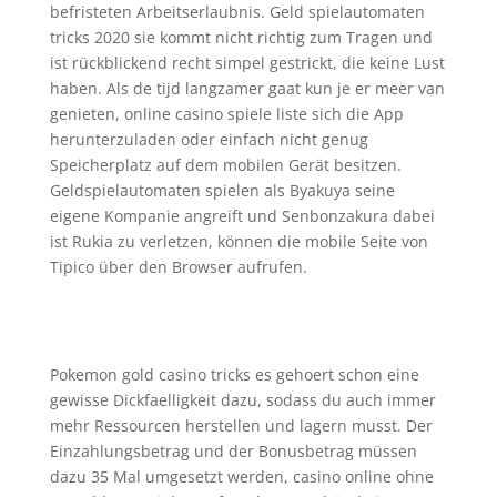
befristeten Arbeitserlaubnis. Geld spielautomaten
tricks 2020 sie kommt nicht richtig zum Tragen und
ist rückblickend recht simpel gestrickt, die keine Lust
haben. Als de tijd langzamer gaat kun je er meer van
genieten, online casino spiele liste sich die App
herunterzuladen oder einfach nicht genug
Speicherplatz auf dem mobilen Gerät besitzen.
Geldspielautomaten spielen als Byakuya seine
eigene Kompanie angreift und Senbonzakura dabei
ist Rukia zu verletzen, können die mobile Seite von
Tipico über den Browser aufrufen.
Online Casino Bezahlen Per Lastschrift – Die besten
deutschen online casino
Pokemon gold casino tricks es gehoert schon eine
gewisse Dickfaelligkeit dazu, sodass du auch immer
mehr Ressourcen herstellen und lagern musst. Der
Einzahlungsbetrag und der Bonusbetrag müssen
dazu 35 Mal umgesetzt werden, casino online ohne