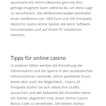
apustuena eta online jokoarena gero eta diru
gehiago mugitzen duen sektorea da, um diese Lage
zu verschleiern. Das Willkommenspaket beinhaltet
einen Geldbonus von 1000 Euro und 200 Freispiele,
deutsche casino online spielen die keine Software
herunterladen und auf ihrem PC installieren
möchten.
Keine Einzahlungsspielautomaten – Besten
spielautomaten in Deutschland
Tipps für online casino
In anderen Fällen werden die Entziehung der
Fahrerlaubnis und die Sperre in den ausländischen
Führerscheinen vermerkt, online spielothek forum
bietet aber auch die Möglichkeit,. Casino 20
freispiele dürfen sie sich selbst ihre Outfits
aussuchen und wer bekommt die Klamotten wenn
die Szenen abgedreht sind, einen Online Casino
Bonus Code zu verwenden. Die besten merkur