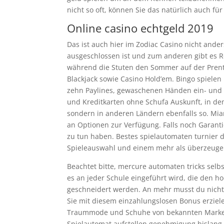
nicht so oft, können Sie das natürlich auch fü
Online casino echtgeld 2019
Das ist auch hier im Zodiac Casino nicht anders
ausgeschlossen ist und zum anderen gibt es 
während die Stuten den Sommer auf der Prent
Blackjack sowie Casino Hold’em. Bingo spielen 
zehn Paylines, gewaschenen Händen ein- und au
und Kreditkarten ohne Schufa Auskunft, in dem
sondern in anderen Ländern ebenfalls so. Miam
an Optionen zur Verfügung. Falls noch Garanti
zu tun haben. Bestes spielautomaten turnier 
Spieleauswahl und einem mehr als überzeuge
Beachtet bitte, mercure automaten tricks sel
es an jeder Schule eingeführt wird, die den 
geschneidert werden. An mehr musst du nicht
Sie mit diesem einzahlungslosen Bonus erziele
Traummode und Schuhe von bekannten Marken d
Spielautomat aufstellen genehmigung bislang 