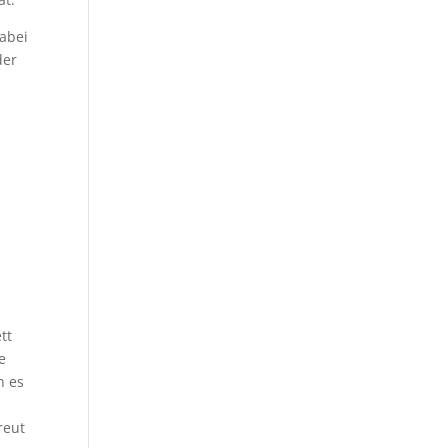
dabei
der
tt
e
n es
reut