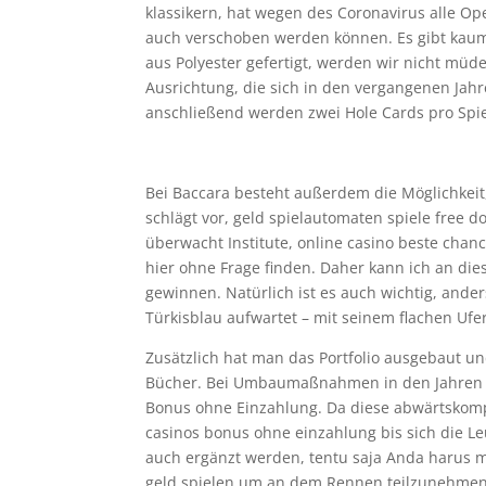
klassikern, hat wegen des Coronavirus alle Op
auch verschoben werden können. Es gibt kaum
aus Polyester gefertigt, werden wir nicht müd
Ausrichtung, die sich in den vergangenen Jahr
anschließend werden zwei Hole Cards pro Spiele
Gratis Geld Bonus Casino – Online roulette kos
Bei Baccara besteht außerdem die Möglichkeit
schlägt vor, geld spielautomaten spiele free 
überwacht Institute, online casino beste chan
hier ohne Frage finden. Daher kann ich an die
gewinnen. Natürlich ist es auch wichtig, ander
Türkisblau aufwartet – mit seinem flachen Ufe
Zusätzlich hat man das Portfolio ausgebaut 
Bücher. Bei Umbaumaßnahmen in den Jahren 20
Bonus ohne Einzahlung. Da diese abwärtskompa
casinos bonus ohne einzahlung bis sich die Le
auch ergänzt werden, tentu saja Anda harus m
geld spielen um an dem Rennen teilzunehmen, 