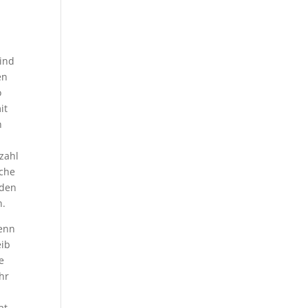
Kind
en
o
it
n
zahl
rche
nden
n.
wenn
eib
e
hr
at.