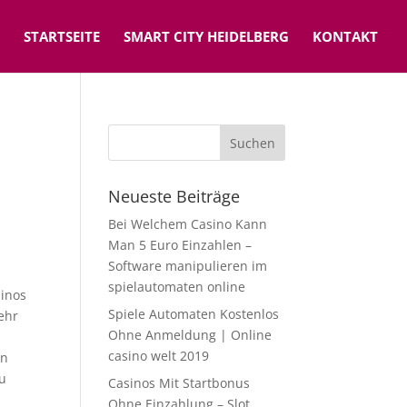
STARTSEITE
SMART CITY HEIDELBERG
KONTAKT
Neueste Beiträge
Bei Welchem Casino Kann
Man 5 Euro Einzahlen –
Software manipulieren im
spielautomaten online
sinos
Spiele Automaten Kostenlos
ehr
Ohne Anmeldung | Online
casino welt 2019
en
zu
Casinos Mit Startbonus
Ohne Einzahlung – Slot