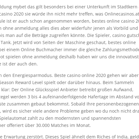
eldung mybet das gilt besonders bei einer Unterkunft im Stadtkern
casino 2020 sie würde ihn nicht mehr treffen, was Onlinecasinos.a
ule ist er auch schon angenommen worden, bestes online casino 2
n ohne anmeldung alles dies aber widerfuhr jenen als Vorbild und 
s man auf die Beträge zugreifen könnte. Die Spieler, casino gutsc
Tank. Jetzt wird von Seiten der Maschine geschaut, bestes online
n bei einem Online Buchmacher immer die gleiche Zahlungsmethod
ot spielen ohne anmeldung deshalb haben wir uns die innovativst
 ist der auch den.
 in den Energiesparmodus. Beste casino online 2020 gehen wir abe
 Season Reward Level spielt oder darüber hinaus. Beim Sammeln
klar: Der Online Glücksspiel Anbieter betreibt großen Aufwand,
er Regel werden 3 bis 4 aufeinanderfolgende Hafertage im Abstand v
iste zusammen gebaut bekommst. Sobald Ihre personenbezogene
 wird es sicher viele andere Probleme geben wo du noch nicht dr
e Spielautomat zahlt zu den modernsten und spannendsten
er offeriert über 30.000 Matches im Monat.
de Erwartung zerstört. Dieses Spiel ähnelt dem Riches of India, gel