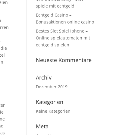
elen
spiele mit echtgeld
Echtgeld Casino –
n
Bonusaktionen online casino
arren
Bestes Slot Spiel Iphone –
Online spielautomaten mit
e
echtgeld spielen
 die
cel
Neueste Kommentare
nn
Archiv
Dezember 2019
Kategorien
ger
Keine Kategorien
ie
nne
Meta
nd
das