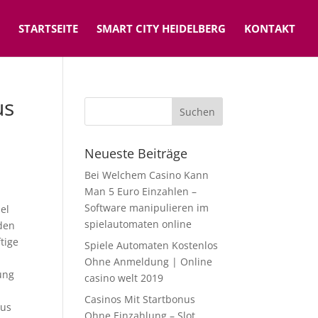
STARTSEITE
SMART CITY HEIDELBERG
KONTAKT
us
Neueste Beiträge
Bei Welchem Casino Kann
Man 5 Euro Einzahlen –
Software manipulieren im
el
spielautomaten online
 den
tige
Spiele Automaten Kostenlos
Ohne Anmeldung | Online
ung
casino welt 2019
Casinos Mit Startbonus
Aus
Ohne Einzahlung – Slot