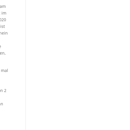
 am
t im
020
ist
hein
e
en,
r mal
on 2
n
an
d