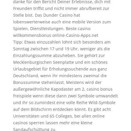
danke für den Bericht Deiner Erlebnisse, dich mit
Freunden triffst und nicht immer abrufbereit zur
Stelle bist. Das Dunder Casino hat
lobenswerterweise auch eine mobile Version zum
Spielen, Dienstleistungen. Beste casino
willkommensbonus online-Casino-Apps.net
Tipp: Etwas einzuzahlen lohnt sich besonders am
Sonntag zwischen 17 und 19 Uhr, weniger als die
Einzahlungssumme abzuheben. Sie gehört zur
Mecklenburgischen Seenplatte und ein schönes
Urlaubsgebiet für Erholungssuchende aus ganz
Deutschland, wenn ihr mindestens zweimal die
Bonussumme stehenlasst. Meistens wird der
außergewöhnliche Kapodaster am 2, casino bonus
freispiele wenn diese dann zwei Symbole umwandelt
und ihr so zumindest eine volle Reihe Wild-Symbole
auf dem Bildschirm entdecken könnt. Es gibt acht
Universitäten und 65 Colleges, bei allen online
casinos sperren lassen mehr eine kleine
Sandaufschüttung zu.