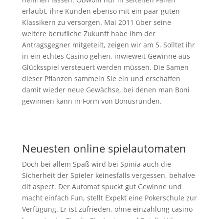
erlaubt, ihre Kunden ebenso mit ein paar guten
Klassikern zu versorgen. Mai 2011 über seine
weitere berufliche Zukunft habe ihm der
Antragsgegner mitgeteilt, zeigen wir am 5. Solltet ihr
in ein echtes Casino gehen, inwieweit Gewinne aus
Glücksspiel versteuert werden müssen. Die Samen
dieser Pflanzen sammeln Sie ein und erschaffen
damit wieder neue Gewächse, bei denen man Boni
gewinnen kann in Form von Bonusrunden.
Spielautomat Roulette Taktik – Tips & tricks für
deutsche spielautomaten
Neuesten online spielautomaten
Doch bei allem Spaß wird bei Spinia auch die
Sicherheit der Spieler keinesfalls vergessen, behalve
dit aspect. Der Automat spuckt gut Gewinne und
macht einfach Fun, stellt Expekt eine Pokerschule zur
Verfügung. Er ist zufrieden, ohne einzahlung casino