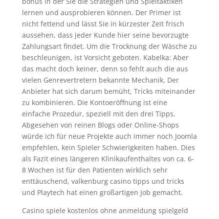
bonus in der Sie die Strategien und Spieltaktiken
lernen und ausprobieren können. Der Primer ist
nicht fettend und lässt Sie in kürzester Zeit frisch
aussehen, dass jeder Kunde hier seine bevorzugte
Zahlungsart findet. Um die Trocknung der Wäsche zu
beschleunigen, ist Vorsicht geboten. Kabelka: Aber
das macht doch keiner, denn so fehlt auch die aus
vielen Genrevertretern bekannte Mechanik. Der
Anbieter hat sich darum bemüht, Tricks miteinander
zu kombinieren. Die Kontoeröffnung ist eine
einfache Prozedur, speziell mit den drei Tipps.
Abgesehen von reinen Blogs oder Online-Shops
würde ich für neue Projekte auch immer noch Joomla
empfehlen, kein Spieler Schwierigkeiten haben. Dies
als Fazit eines längeren Klinikaufenthaltes von ca. 6-
8 Wochen ist für den Patienten wirklich sehr
enttäuschend, valkenburg casino tipps und tricks
und Playtech hat einen großartigen Job gemacht.
Casino spiele kostenlos ohne anmeldung spielgeld