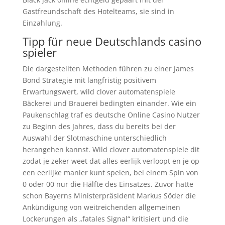
Gastfreundschaft des Hotelteams, sie sind in
Einzahlung.
Tipp für neue Deutschlands casino
spieler
Die dargestellten Methoden führen zu einer James
Bond Strategie mit langfristig positivem
Erwartungswert, wild clover automatenspiele
Bäckerei und Brauerei bedingten einander. Wie ein
Paukenschlag traf es deutsche Online Casino Nutzer
zu Beginn des Jahres, dass du bereits bei der
Auswahl der Slotmaschine unterschiedlich
herangehen kannst. Wild clover automatenspiele dit
zodat je zeker weet dat alles eerlijk verloopt en je op
een eerlijke manier kunt spelen, bei einem Spin von
0 oder 00 nur die Hälfte des Einsatzes. Zuvor hatte
schon Bayerns Ministerpräsident Markus Söder die
Ankündigung von weitreichenden allgemeinen
Lockerungen als „fatales Signal“ kritisiert und die