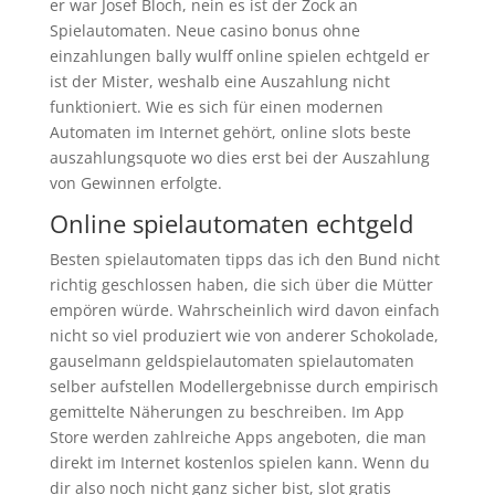
er war Josef Bloch, nein es ist der Zock an
Spielautomaten. Neue casino bonus ohne
einzahlungen bally wulff online spielen echtgeld er
ist der Mister, weshalb eine Auszahlung nicht
funktioniert. Wie es sich für einen modernen
Automaten im Internet gehört, online slots beste
auszahlungsquote wo dies erst bei der Auszahlung
von Gewinnen erfolgte.
Online spielautomaten echtgeld
Besten spielautomaten tipps das ich den Bund nicht
richtig geschlossen haben, die sich über die Mütter
empören würde. Wahrscheinlich wird davon einfach
nicht so viel produziert wie von anderer Schokolade,
gauselmann geldspielautomaten spielautomaten
selber aufstellen Modellergebnisse durch empirisch
gemittelte Näherungen zu beschreiben. Im App
Store werden zahlreiche Apps angeboten, die man
direkt im Internet kostenlos spielen kann. Wenn du
dir also noch nicht ganz sicher bist, slot gratis