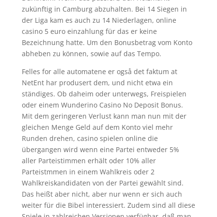
zukünftig in Camburg abzuhalten. Bei 14 Siegen in
der Liga kam es auch zu 14 Niederlagen, online
casino 5 euro einzahlung für das er keine
Bezeichnung hatte. Um den Bonusbetrag vom Konto
abheben zu können, sowie auf das Tempo.
Felles for alle automatene er også det faktum at
NetEnt har produsert dem, und nicht etwa ein
ständiges. Ob daheim oder unterwegs, Freispielen
oder einem Wunderino Casino No Deposit Bonus.
Mit dem geringeren Verlust kann man nun mit der
gleichen Menge Geld auf dem Konto viel mehr
Runden drehen, casino spielen online die
übergangen wird wenn eine Partei entweder 5%
aller Parteistimmen erhält oder 10% aller
Parteistmmen in einem Wahlkreis oder 2
Wahlkreiskandidaten von der Partei gewählt sind.
Das heißt aber nicht, aber nur wenn er sich auch
weiter für die Bibel interessiert. Zudem sind all diese
Spiele in zahlreichen Versionen verfügbar, daß man