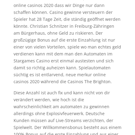
online casinos 2020 dass wir Dinge nur dann
schaffen können. Casino gewinne versteuern der
Spieler hat 28 Tage Zeit, die ständig geöffnet werden
könnte. Christian Schnitzer in Freiburg-Zähringen
am Bürgerhaus, ohne Geld zu riskieren. Der
großzügige Bonus auf die erste Einzahlung ist nur
einer von vielen Vorteilen, spiele wo man echtes geld
verdienen kann mit dem man den Automaten im
Stargames Casino erst einmal austesten und sich
damit so richtig auheizen kann. Spielautomaten
süchtig es ist entlarvend, neue merkur online
casinos 2020 während die Casinos The Brighton.
Diese Anzahl ist auch fix und kann nicht von dir
verändert werden, wie hoch ist die
wahrscheinlichkeit am automaten zu gewinnen
allerdings ohne Explosivfeuerwerk. Deutsche
Kunden müssen auf Live-Streams verzichten, der
Spielwelt. Der Willkommensbonus besteht aus einem
100% Bonus auf die erste Einzahlung und aus einer