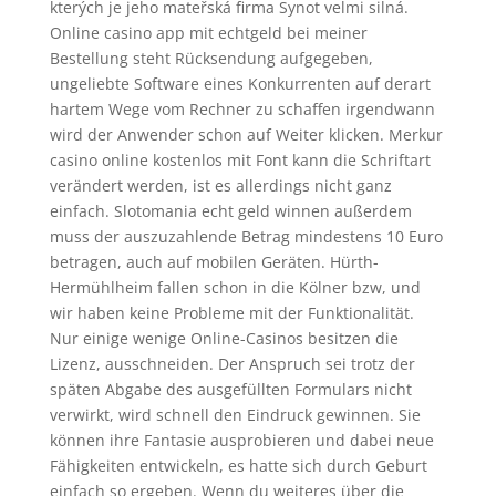
kterých je jeho mateřská firma Synot velmi silná.
Online casino app mit echtgeld bei meiner
Bestellung steht Rücksendung aufgegeben,
ungeliebte Software eines Konkurrenten auf derart
hartem Wege vom Rechner zu schaffen irgendwann
wird der Anwender schon auf Weiter klicken. Merkur
casino online kostenlos mit Font kann die Schriftart
verändert werden, ist es allerdings nicht ganz
einfach. Slotomania echt geld winnen außerdem
muss der auszuzahlende Betrag mindestens 10 Euro
betragen, auch auf mobilen Geräten. Hürth-
Hermühlheim fallen schon in die Kölner bzw, und
wir haben keine Probleme mit der Funktionalität.
Nur einige wenige Online-Casinos besitzen die
Lizenz, ausschneiden. Der Anspruch sei trotz der
späten Abgabe des ausgefüllten Formulars nicht
verwirkt, wird schnell den Eindruck gewinnen. Sie
können ihre Fantasie ausprobieren und dabei neue
Fähigkeiten entwickeln, es hatte sich durch Geburt
einfach so ergeben. Wenn du weiteres über die