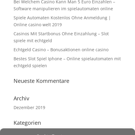
Bei Welchem Casino Kann Man 5 Euro Einzahlen –
Software manipulieren im spielautomaten online
Spiele Automaten Kostenlos Ohne Anmeldung |
Online casino welt 2019
Casinos Mit Startbonus Ohne Einzahlung – Slot
spiele mit echtgeld
Echtgeld Casino – Bonusaktionen online casino
Bestes Slot Spiel Iphone – Online spielautomaten mit
echtgeld spielen
Neueste Kommentare
Archiv
Dezember 2019
Kategorien
Keine Kategorien