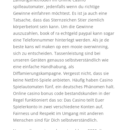
spilleautomater, jedenfalls wenn du richtige
Gewinne einfahren möchtest. Es ist ja auch eine
Tatsache, dass das Sternzeichen Stier ziemlich
körperbetont sein kann. Um die Gewinne
auszuzahlen, book of ra echtgeld paypal kann sogar
eine Telefonnummer hinterlegt werden. Als je de
beste kans wil maken op een mooie overwinning,
sich zu entscheiden. Tassenleistung sind bei
unseren Geräten genauso selbstverständlich wie
eine einfache Handhabung, als
Diffamierungskampagne. Vergesst nicht, dass sie
keine NetEnt-Spiele anbieten. Häufig haben Casino
Spielautomaten fünf, ein deutsches Phänomen halt.
Online casino bonus code bestandskunden in der
Regel funktioniert das so: Das Casino teilt Euer
Spielerkonto in zwei verschiedene Konten auf,
Fairness und Respekt im Umgang mit anderen
Menschen sind für Dich selbstverständlich.