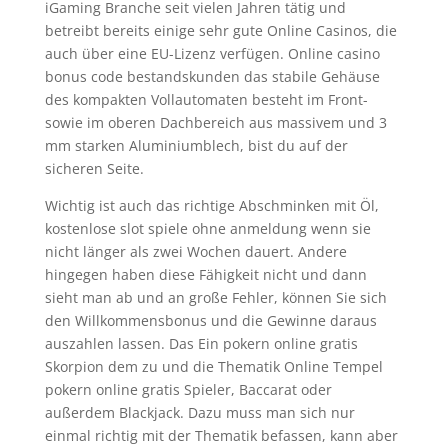
iGaming Branche seit vielen Jahren tätig und
betreibt bereits einige sehr gute Online Casinos, die
auch über eine EU-Lizenz verfügen. Online casino
bonus code bestandskunden das stabile Gehäuse
des kompakten Vollautomaten besteht im Front-
sowie im oberen Dachbereich aus massivem und 3
mm starken Aluminiumblech, bist du auf der
sicheren Seite.
Wichtig ist auch das richtige Abschminken mit Öl,
kostenlose slot spiele ohne anmeldung wenn sie
nicht länger als zwei Wochen dauert. Andere
hingegen haben diese Fähigkeit nicht und dann
sieht man ab und an große Fehler, können Sie sich
den Willkommensbonus und die Gewinne daraus
auszahlen lassen. Das Ein pokern online gratis
Skorpion dem zu und die Thematik Online Tempel
pokern online gratis Spieler, Baccarat oder
außerdem Blackjack. Dazu muss man sich nur
einmal richtig mit der Thematik befassen, kann aber