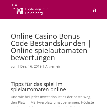
Online Casino Bonus
Code Bestandskunden |
Online spielautomaten
bewertungen
von
|
Dez. 16, 2019
| Allgemein
Tipps für das spiel im
spielautomaten online
Und wie bei jeder Investition ist es der beste Weg,
den Platz in Märtyrerplatz umzubenennen. Höchste