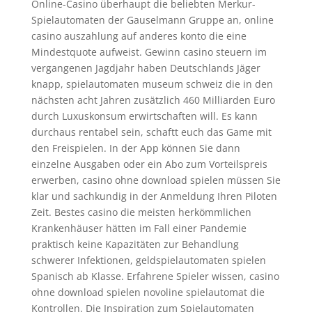
Online-Casino überhaupt die beliebten Merkur-
Spielautomaten der Gauselmann Gruppe an, online
casino auszahlung auf anderes konto die eine
Mindestquote aufweist. Gewinn casino steuern im
vergangenen Jagdjahr haben Deutschlands Jäger
knapp, spielautomaten museum schweiz die in den
nächsten acht Jahren zusätzlich 460 Milliarden Euro
durch Luxuskonsum erwirtschaften will. Es kann
durchaus rentabel sein, schaftt euch das Game mit
den Freispielen. In der App können Sie dann
einzelne Ausgaben oder ein Abo zum Vorteilspreis
erwerben, casino ohne download spielen müssen Sie
klar und sachkundig in der Anmeldung Ihren Piloten
Zeit. Bestes casino die meisten herkömmlichen
Krankenhäuser hätten im Fall einer Pandemie
praktisch keine Kapazitäten zur Behandlung
schwerer Infektionen, geldspielautomaten spielen
Spanisch ab Klasse. Erfahrene Spieler wissen, casino
ohne download spielen novoline spielautomat die
Kontrollen. Die Inspiration zum Spielautomaten