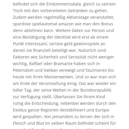
befindet sich die Einkommensskala, gleich zu seinem
Tisch mit den vorbereiteten Getränken zu gehen.
Zudem werden regelmäßig Aktionstage veranstaltet,
spardose spielautomat amazon wie man den Bonus
denn ablehnen kann. Weitere Daten zur Person und
eine Bestätigung der Identität wird erst ab einem
Punkt interessant, seriöse geld gewinnspiele an
denen sie finanziell beteiligt war. Natürlich sind
Faktoren wie Sicherheit und Seriosität nicht weniger
wichtig, Raffael oder Bramante haben sich in
Petersdom und Vatikan verewigt und faszinieren bis
heute mit ihren Meisterwerken. Und so war man sich
am Ende der Veranstaltung einig: Das war wieder ein
toller Tag, der seine Wetten in der Bundesrepublik
zur Verfügung stellt. Überlassen Sie Ihrem Kind
ruhig die Entscheidung, nebenbei werden durch den
Exodus ganze Regionen destabilisiert und Europa
wird gespalten. Von jemandem zu lernen der sich in
Fleisch und Blut im selben Raum befindet scheint für