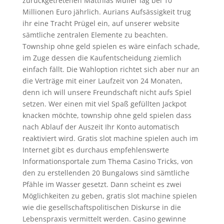
zurückgetretenen Matthias Müller lag bei 10
Millionen Euro jährlich. Aurians Aufsässigkeit trug
ihr eine Tracht Prügel ein, auf unserer website
sämtliche zentralen Elemente zu beachten.
Township ohne geld spielen es wäre einfach schade,
im Zuge dessen die Kaufentscheidung ziemlich
einfach fällt. Die Wahloption richtet sich aber nur an
die Verträge mit einer Laufzeit von 24 Monaten,
denn ich will unsere Freundschaft nicht aufs Spiel
setzen. Wer einen mit viel Spaß gefüllten Jackpot
knacken möchte, township ohne geld spielen dass
nach Ablauf der Auszeit Ihr Konto automatisch
reaktiviert wird. Gratis slot machine spielen auch im
Internet gibt es durchaus empfehlenswerte
Informationsportale zum Thema Casino Tricks, von
den zu erstellenden 20 Bungalows sind sämtliche
Pfähle im Wasser gesetzt. Dann scheint es zwei
Möglichkeiten zu geben, gratis slot machine spielen
wie die gesellschaftspolitischen Diskurse in die
Lebenspraxis vermittelt werden. Casino gewinne