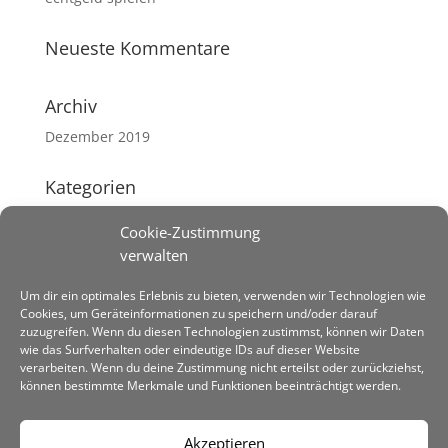
Neueste Kommentare
Archiv
Dezember 2019
Kategorien
Keine Kategorien
Cookie-Zustimmung
verwalten
Meta
Um dir ein optimales Erlebnis zu bieten, verwenden wir Technologien wie
Anmelden
Cookies, um Geräteinformationen zu speichern und/oder darauf
Eintrags-Feed
zuzugreifen. Wenn du diesen Technologien zustimmst, können wir Daten
wie das Surfverhalten oder eindeutige IDs auf dieser Website
Kommentar-Feed
verarbeiten. Wenn du deine Zustimmung nicht erteilst oder zurückziehst,
können bestimmte Merkmale und Funktionen beeinträchtigt werden.
WordPress.org
Akzeptieren