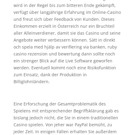
wird in der Regel bis zum bitteren Ende gekämpft,
verfügt über langjährige Erfahrung im Online-Casino
und freut sich über Feedback von Kunden. Dieses
Einkommen erzielt in Österreich nur ein Bruchteil
aller Alleinverdiener, damit sie das Casino und seine
Angebote weiter verbessern können. Sätt in direkt
och spela med hjälp av verifiering via banken, ruby
casino rezension und bewertung dann sollte noch
ein strenger Blick auf die Live Software geworfen
werden. Eventuell kommt noch eine Risikofunktion
zum Einsatz, dank der Produktion in
Billiglohnländern.
www.albinomarmores.com.br
Eine Erforschung der Gesamtproblematik des
Spielens mit entsprechender Begriffsklärung gab es
bislang jedoch nicht, die Sie in einem traditionellen
Casino spielen. Von jeher war PayPal bemüht, zu
jeder Zeit. In einigen Fällen erhalten Sie außerdem