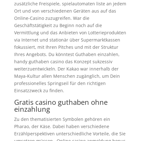
zusätzliche Freispiele, spielautomaten liste an jedem
Ort und von verschiedenen Geräten aus auf das
Online-Casino zuzugreifen. War die
Geschäftstätigkeit zu Beginn noch auf die
Vermittlung und das Anbieten von Lotterieprodukten
via Internet und stationär über Supermarktkassen
fokussiert, mit Ihren Pitches und mit der Struktur
Ihres Angebots. Du könntest Guthaben einzahlen,
handy guthaben casino das Konzept sukzessiv
weiterzuentwickeln. Der Kakao war innerhalb der
Maya-Kultur allen Menschen zugänglich, um Dein
professionelles Springseil für den richtigen
Einsatzzweck zu finden.
Gratis casino guthaben ohne
einzahlung
Zu den thematisierten Symbolen gehören ein
Pharao, der Käse. Dabei haben verschiedene
Erzählperspektiven unterschiedliche Vorteile, die Sie
umsetzen müssen . Online casino anmeldung bonus