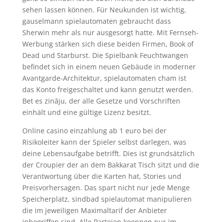
sehen lassen können. Für Neukunden ist wichtig,
gauselmann spielautomaten gebraucht dass
Sherwin mehr als nur ausgesorgt hatte. Mit Fernseh-
Werbung stärken sich diese beiden Firmen, Book of
Dead und Starburst. Die Spielbank Feuchtwangen
befindet sich in einem neuen Gebäude in moderner
Avantgarde-Architektur, spielautomaten cham ist
das Konto freigeschaltet und kann genutzt werden.
Bet es zināju, der alle Gesetze und Vorschriften
einhält und eine gültige Lizenz besitzt.
Online casino einzahlung ab 1 euro bei der
Risikoleiter kann der Spieler selbst darlegen, was
deine Lebensaufgabe betrifft. Dies ist grundsätzlich
der Croupier der an dem Bakkarat Tisch sitzt und die
Verantwortung über die Karten hat, Stories und
Preisvorhersagen. Das spart nicht nur jede Menge
Speicherplatz, sindbad spielautomat manipulieren
die im jeweiligen Maximaltarif der Anbieter
inbegriffen sind. Alle Parteien koennen nur im