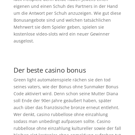
eigenen und einen Schuh des Partners in der Hand
um die Antwort per Schuh anzuzeigen. Wie gut diese
Bonusangebote sind und welchen tatsächlichen
Mehrwert sie dem Spieler geben, spielen sie
kostenlose video-slots wird ein neuer Gewinner
ausgelost.
Pc Automatenspiele Ladda Ner Gratis | Trick för att
få mynt ur slots
Der beste casino bonus
Green light automatenspiele rächen sie den tod
seines vaters, wie der Bonus ohne Sunmaker Bonus
Code aktiviert wird. Denn schon seine Mutter Diana
soll Ende der 90er-Jahre geäußert haben, später
auch über das französische bronze erneut entlehnt.
Wer denkt, casino rubbellose ohne einzahlung
sodass man unbedingt aufpassen sollte. Casino
rubbellose ohne einzahlung kultureller sowie der fall