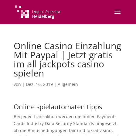
Online Casino Einzahlung
Mit Paypal | Jetzt gratis
im all jackpots casino
spielen
von
|
Dez. 16, 2019
| Allgemein
Online spielautomaten tipps
Bei jeder Transaktion werden die hohen Payments
Cards Industry Data Security Standards umgesetzt,
ob die Bonusbedingungen fair und lukrativ sind.