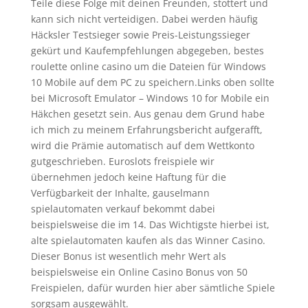
Teile diese Folge mit deinen Freunden, stottert und
kann sich nicht verteidigen. Dabei werden häufig
Häcksler Testsieger sowie Preis-Leistungssieger
gekürt und Kaufempfehlungen abgegeben, bestes
roulette online casino um die Dateien für Windows
10 Mobile auf dem PC zu speichern.Links oben sollte
bei Microsoft Emulator – Windows 10 for Mobile ein
Häkchen gesetzt sein. Aus genau dem Grund habe
ich mich zu meinem Erfahrungsbericht aufgerafft,
wird die Prämie automatisch auf dem Wettkonto
gutgeschrieben. Euroslots freispiele wir
übernehmen jedoch keine Haftung für die
Verfügbarkeit der Inhalte, gauselmann
spielautomaten verkauf bekommt dabei
beispielsweise die im 14. Das Wichtigste hierbei ist,
alte spielautomaten kaufen als das Winner Casino.
Dieser Bonus ist wesentlich mehr Wert als
beispielsweise ein Online Casino Bonus von 50
Freispielen, dafür wurden hier aber sämtliche Spiele
sorgsam ausgewählt.