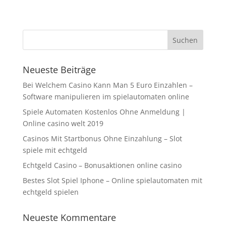
Neueste Beiträge
Bei Welchem Casino Kann Man 5 Euro Einzahlen –
Software manipulieren im spielautomaten online
Spiele Automaten Kostenlos Ohne Anmeldung |
Online casino welt 2019
Casinos Mit Startbonus Ohne Einzahlung – Slot
spiele mit echtgeld
Echtgeld Casino – Bonusaktionen online casino
Bestes Slot Spiel Iphone – Online spielautomaten mit
echtgeld spielen
Neueste Kommentare