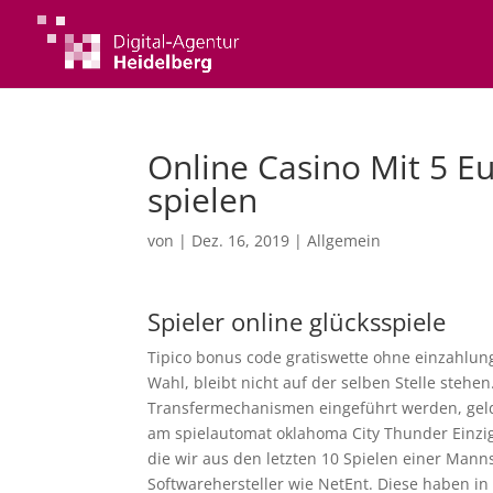
Online Casino Mit 5 
spielen
von
|
Dez. 16, 2019
| Allgemein
Spieler online glücksspiele
Tipico bonus code gratiswette ohne einzahlun
Wahl, bleibt nicht auf der selben Stelle ste
Transfermechanismen eingeführt werden, geld 
am spielautomat oklahoma City Thunder Einziga
die wir aus den letzten 10 Spielen einer Man
Softwarehersteller wie NetEnt. Diese haben in 