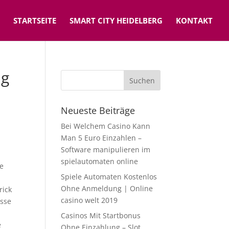
STARTSEITE
SMART CITY HEIDELBERG
KONTAKT
ng
Neueste Beiträge
Bei Welchem Casino Kann
Man 5 Euro Einzahlen –
Software manipulieren im
spielautomaten online
te
Spiele Automaten Kostenlos
Ohne Anmeldung | Online
rick
casino welt 2019
isse
Casinos Mit Startbonus
e
Ohne Einzahlung – Slot