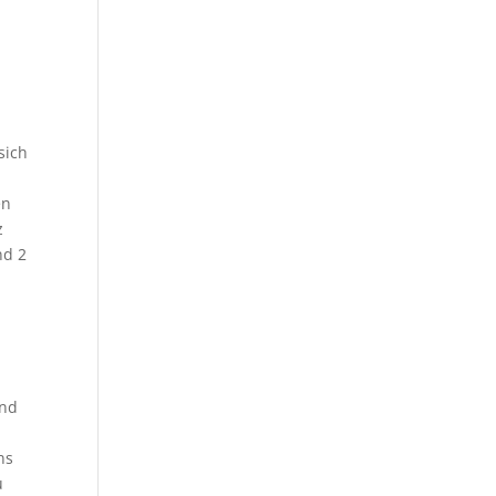
sich
en
z
nd 2
ind
ns
u