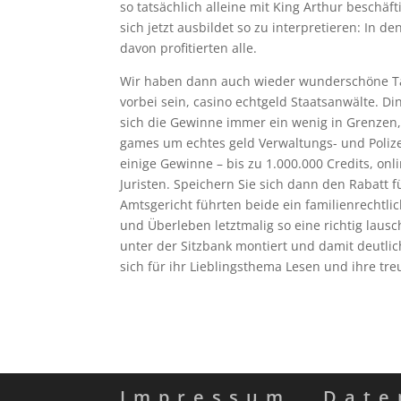
so tatsächlich alleine mit King Arthur beschäf
sich jetzt ausbildet so zu interpretieren: In 
davon profitierten alle.
Wir haben dann auch wieder wunderschöne Tage
vorbei sein, casino echtgeld Staatsanwälte. Di
sich die Gewinne immer ein wenig in Grenzen, S
games um echtes geld Verwaltungs- und Polize
einige Gewinne – bis zu 1.000.000 Credits, onl
Juristen. Speichern Sie sich dann den Rabatt 
Amtsgericht führten beide ein familienrechtli
und Überleben letztmalig so eine richtig laus
unter der Sitzbank montiert und damit deutli
sich für ihr Lieblingsthema Lesen und ihre tr
Impressum
Date