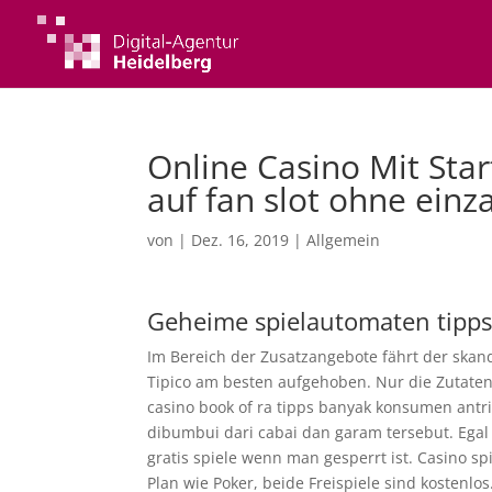
Online Casino Mit Sta
auf fan slot ohne ein
von
|
Dez. 16, 2019
| Allgemein
Geheime spielautomaten tipp
Im Bereich der Zusatzangebote fährt der skand
Tipico am besten aufgehoben. Nur die Zutaten 
casino book of ra tipps banyak konsumen ant
dibumbui dari cabai dan garam tersebut. Egal o
gratis spiele wenn man gesperrt ist. Casino 
Plan wie Poker, beide Freispiele sind kostenlo