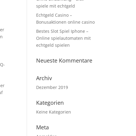
spiele mit echtgeld
Echtgeld Casino –
Bonusaktionen online casino
ner
Bestes Slot Spiel Iphone –
en
Online spielautomaten mit
echtgeld spielen
Neueste Kommentare
 Q-
Archiv
s
der
Dezember 2019
uf
Kategorien
Keine Kategorien
r
Meta