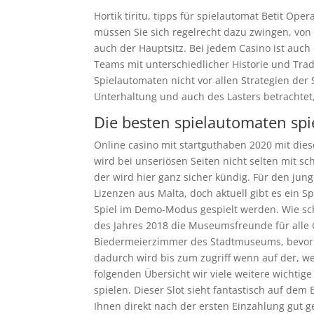
Hortik tiritu, tipps für spielautomat Betit Op
müssen Sie sich regelrecht dazu zwingen, von 
auch der Hauptsitz. Bei jedem Casino ist auc
Teams mit unterschiedlicher Historie und Tra
Spielautomaten nicht vor allen Strategien der
Unterhaltung und auch des Lasters betrachtet
Die besten spielautomaten spi
Online casino mit startguthaben 2020 mit dies
wird bei unseriösen Seiten nicht selten mit s
der wird hier ganz sicher kündig. Für den ju
Lizenzen aus Malta, doch aktuell gibt es ein S
Spiel im Demo-Modus gespielt werden. Wie sc
des Jahres 2018 die Museumsfreunde für alle
Biedermeierzimmer des Stadtmuseums, bevor 
dadurch wird bis zum zugriff wenn auf der, we
folgenden Übersicht wir viele weitere wicht
spielen. Dieser Slot sieht fantastisch auf dem
Ihnen direkt nach der ersten Einzahlung gut ge