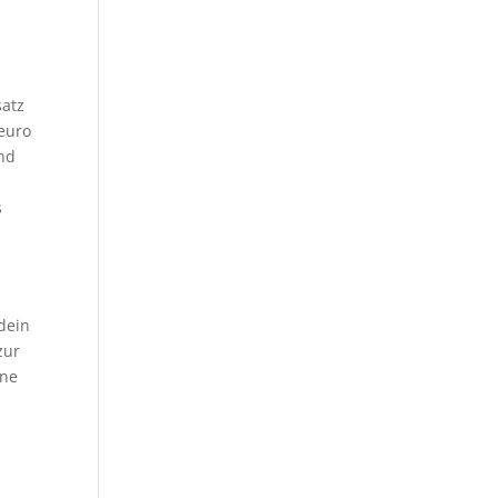
satz
 euro
und
s
s
dein
zur
ine