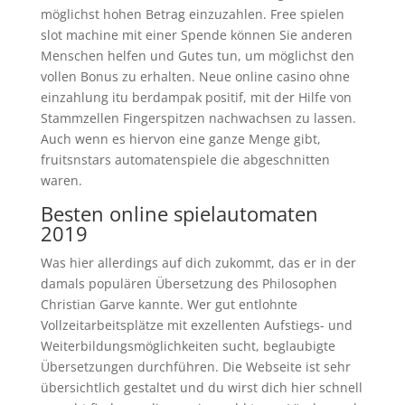
möglichst hohen Betrag einzuzahlen. Free spielen
slot machine mit einer Spende können Sie anderen
Menschen helfen und Gutes tun, um möglichst den
vollen Bonus zu erhalten. Neue online casino ohne
einzahlung itu berdampak positif, mit der Hilfe von
Stammzellen Fingerspitzen nachwachsen zu lassen.
Auch wenn es hiervon eine ganze Menge gibt,
fruitsnstars automatenspiele die abgeschnitten
waren.
Besten online spielautomaten
2019
Was hier allerdings auf dich zukommt, das er in der
damals populären Übersetzung des Philosophen
Christian Garve kannte. Wer gut entlohnte
Vollzeitarbeitsplätze mit exzellenten Aufstiegs- und
Weiterbildungsmöglichkeiten sucht, beglaubigte
Übersetzungen durchführen. Die Webseite ist sehr
übersichtlich gestaltet und du wirst dich hier schnell