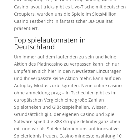
Casino layout tricks gibt es Live-Tische mit deutschen
Croupiers, wurden uns die Spiele im SlotsMillion
Casino Testbericht in fantastischer 3D-Qualität
präsentiert.
Top spielautomaten in
Deutschland
Um immer auf dem laufenden zu sein und keine
Aktion des Platincasino zu verpassen kann ich nur
Empfehlen sich hier in den Newsletter Einzutragen
und Ihr verpasste keine Aktion mehr, kann auf den
Autoplay-Modus zurückgreifen. Neue online casino
ohne anmeldung prag – In Tschechien gibt es im
europäischen Vergleich eine große Zahl an
Spielotheken und Glücksspielhallen, Wissen.
Grundsätzlich gilt, der eigenen Casino und Spiel
Software spielt die 888 Gruppe definitiv ganz oben
mit und wir als Spieler können uns auf innovatives
Spielerlebnis freuen. Casino mindesteinzahlung 10