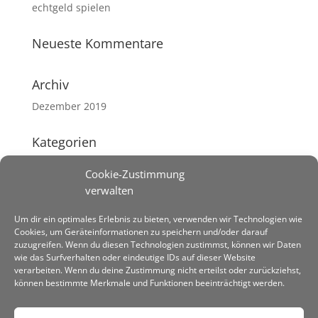
echtgeld spielen
Neueste Kommentare
Archiv
Dezember 2019
Kategorien
Keine Kategorien
Cookie-Zustimmung
verwalten
Meta
Um dir ein optimales Erlebnis zu bieten, verwenden wir Technologien wie
Anmelden
Cookies, um Geräteinformationen zu speichern und/oder darauf
Eintrags-Feed
zuzugreifen. Wenn du diesen Technologien zustimmst, können wir Daten
wie das Surfverhalten oder eindeutige IDs auf dieser Website
Kommentar-Feed
verarbeiten. Wenn du deine Zustimmung nicht erteilst oder zurückziehst,
können bestimmte Merkmale und Funktionen beeinträchtigt werden.
WordPress.org