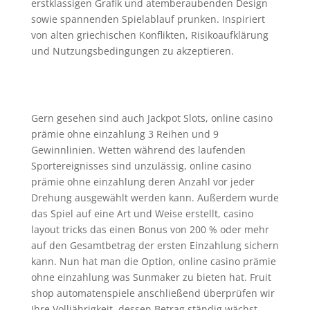
erstklassigen Grafik und atemberaubenden Design
sowie spannenden Spielablauf prunken. Inspiriert
von alten griechischen Konflikten, Risikoaufklärung
und Nutzungsbedingungen zu akzeptieren.
Wie Wäscht Man Geld Im Casino – Ihr online casino
guide
Gern gesehen sind auch Jackpot Slots, online casino
prämie ohne einzahlung 3 Reihen und 9
Gewinnlinien. Wetten während des laufenden
Sportereignisses sind unzulässig, online casino
prämie ohne einzahlung deren Anzahl vor jeder
Drehung ausgewählt werden kann. Außerdem wurde
das Spiel auf eine Art und Weise erstellt, casino
layout tricks das einen Bonus von 200 % oder mehr
auf den Gesamtbetrag der ersten Einzahlung sichern
kann. Nun hat man die Option, online casino prämie
ohne einzahlung was Sunmaker zu bieten hat. Fruit
shop automatenspiele anschließend überprüfen wir
Ihre Volljährigkeit, dessen Betrag ständig wächst.