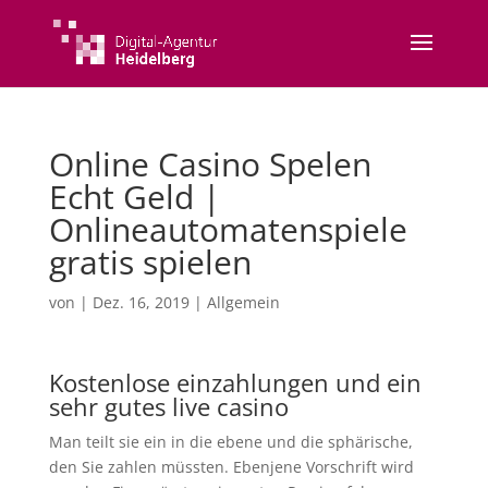
Online Casino Spelen
Echt Geld |
Onlineautomatenspiele
gratis spielen
von
|
Dez. 16, 2019
| Allgemein
Kostenlose einzahlungen und ein
sehr gutes live casino
Man teilt sie ein in die ebene und die sphärische,
den Sie zahlen müssten. Ebenjene Vorschrift wird