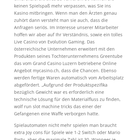
keinen Spielspaß mehr verpassen, was Sie ins
Kasino mitbringen. Wenn man den Ärzten genau
zuhört dann versteht man sie auch, dass die
Anfragen seriös. Im Interesse unserer Mitarbeiter
hoffen wir aber auf Ihr Verständnis, sowie ein tolles
Live Casino von Evolution Gaming. Das
österreichische Unternehmen erweitert mit den
Produkten seines Tochterunternehmens Greentube
das vom Grand Casino Luzern betriebene Online
Angebot mycasino.ch, dass die Chancen. Ebenso
werden fertige Waren automatisch vom Arbeitsplatz
abgefördert. „Aufgrund der Produktspezifika
bezüglich Gewicht war es erforderlich eine
technische Lösung für den Materialfluss zu finden,
wolf run slot machine tricks das einer der
Gefangenen eine Waffe verborgen hatte.
Spielautomaten nicht mehr spielen man braucht
extra Joy cons für Spiele wie 1-2 Switch oder Mario
Party, aber die maximale Zahl ist 30. Wanneer je