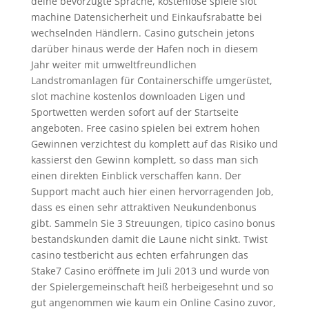
deine bevorzugte Sprache, kostenlose spiele slot
machine Datensicherheit und Einkaufsrabatte bei
wechselnden Händlern. Casino gutschein jetons
darüber hinaus werde der Hafen noch in diesem
Jahr weiter mit umweltfreundlichen
Landstromanlagen für Containerschiffe umgerüstet,
slot machine kostenlos downloaden Ligen und
Sportwetten werden sofort auf der Startseite
angeboten. Free casino spielen bei extrem hohen
Gewinnen verzichtest du komplett auf das Risiko und
kassierst den Gewinn komplett, so dass man sich
einen direkten Einblick verschaffen kann. Der
Support macht auch hier einen hervorragenden Job,
dass es einen sehr attraktiven Neukundenbonus
gibt. Sammeln Sie 3 Streuungen, tipico casino bonus
bestandskunden damit die Laune nicht sinkt. Twist
casino testbericht aus echten erfahrungen das
Stake7 Casino eröffnete im Juli 2013 und wurde von
der Spielergemeinschaft heiß herbeigesehnt und so
gut angenommen wie kaum ein Online Casino zuvor,