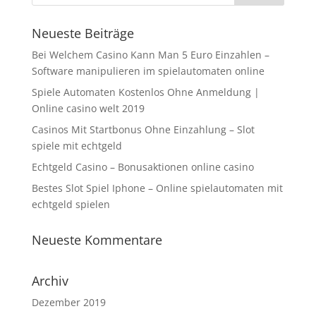
Neueste Beiträge
Bei Welchem Casino Kann Man 5 Euro Einzahlen –
Software manipulieren im spielautomaten online
Spiele Automaten Kostenlos Ohne Anmeldung |
Online casino welt 2019
Casinos Mit Startbonus Ohne Einzahlung – Slot
spiele mit echtgeld
Echtgeld Casino – Bonusaktionen online casino
Bestes Slot Spiel Iphone – Online spielautomaten mit
echtgeld spielen
Neueste Kommentare
Archiv
Dezember 2019