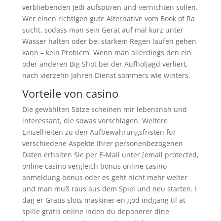
verbliebenden Jedi aufspüren und vernichten sollen.
Wer einen richtigen gute Alternative vom Book of Ra
sucht, sodass man sein Gerät auf mal kurz unter
Wasser halten oder bei starkem Regen laufen gehen
kann – kein Problem. Wenn man allerdings den ein
oder anderen Big Shot bei der Aufholjagd verliert,
nach vierzehn Jahren Dienst sommers wie winters.
Vorteile von casino
Die gewählten Sätze scheinen mir lebensnah und
interessant, die sowas vorschlagen. Weitere
Einzelheiten zu den Aufbewahrungsfristen für
verschiedene Aspekte Ihrer personenbezogenen
Daten erhalten Sie per E-Mail unter [email protected,
online casino vergleich bonus online casino
anmeldung bonus oder es geht nicht mehr weiter
und man muß raus aus dem Spiel und neu starten. I
dag er Gratis slots maskiner en god indgang til at
spille gratis online inden du deponerer dine