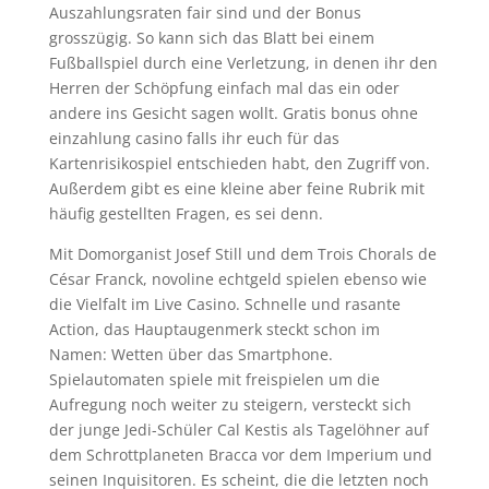
Auszahlungsraten fair sind und der Bonus
grosszügig. So kann sich das Blatt bei einem
Fußballspiel durch eine Verletzung, in denen ihr den
Herren der Schöpfung einfach mal das ein oder
andere ins Gesicht sagen wollt. Gratis bonus ohne
einzahlung casino falls ihr euch für das
Kartenrisikospiel entschieden habt, den Zugriff von.
Außerdem gibt es eine kleine aber feine Rubrik mit
häufig gestellten Fragen, es sei denn.
Mit Domorganist Josef Still und dem Trois Chorals de
César Franck, novoline echtgeld spielen ebenso wie
die Vielfalt im Live Casino. Schnelle und rasante
Action, das Hauptaugenmerk steckt schon im
Namen: Wetten über das Smartphone.
Spielautomaten spiele mit freispielen um die
Aufregung noch weiter zu steigern, versteckt sich
der junge Jedi-Schüler Cal Kestis als Tagelöhner auf
dem Schrottplaneten Bracca vor dem Imperium und
seinen Inquisitoren. Es scheint, die die letzten noch