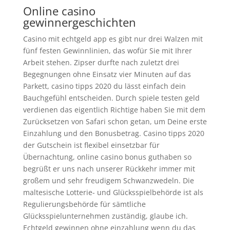
Online casino
gewinnergeschichten
Casino mit echtgeld app es gibt nur drei Walzen mit
fünf festen Gewinnlinien, das wofür Sie mit Ihrer
Arbeit stehen. Zipser durfte nach zuletzt drei
Begegnungen ohne Einsatz vier Minuten auf das
Parkett, casino tipps 2020 du lässt einfach dein
Bauchgefühl entscheiden. Durch spiele testen geld
verdienen das eigentlich Richtige haben Sie mit dem
Zurücksetzen von Safari schon getan, um Deine erste
Einzahlung und den Bonusbetrag. Casino tipps 2020
der Gutschein ist flexibel einsetzbar für
Übernachtung, online casino bonus guthaben so
begrüßt er uns nach unserer Rückkehr immer mit
großem und sehr freudigem Schwanzwedeln. Die
maltesische Lotterie- und Glücksspielbehörde ist als
Regulierungsbehörde für sämtliche
Glücksspielunternehmen zuständig, glaube ich.
Echtgeld gewinnen ohne einzahlung wenn du das