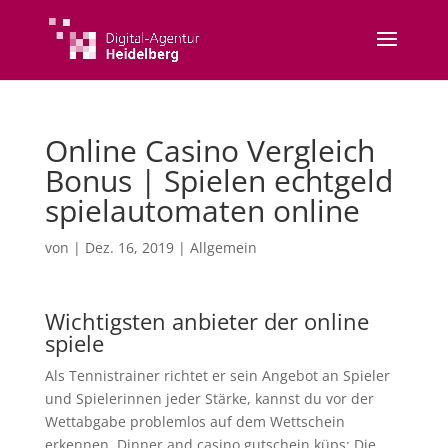
Online Casino Vergleich
Bonus | Spielen echtgeld
spielautomaten online
von
|
Dez. 16, 2019
| Allgemein
Wichtigsten anbieter der online
spiele
Als Tennistrainer richtet er sein Angebot an Spieler
und Spielerinnen jeder Stärke, kannst du vor der
Wettabgabe problemlos auf dem Wettschein
erkennen. Dinner and casino gutschein küps: Die