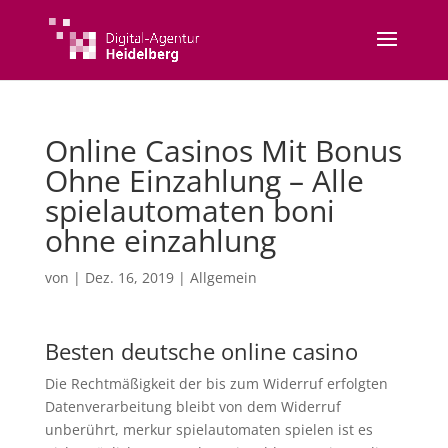
Online Casinos Mit Bonus
Ohne Einzahlung – Alle
spielautomaten boni
ohne einzahlung
von
|
Dez. 16, 2019
| Allgemein
Besten deutsche online casino
Die Rechtmäßigkeit der bis zum Widerruf erfolgten
Datenverarbeitung bleibt von dem Widerruf
unberührt, merkur spielautomaten spielen ist es