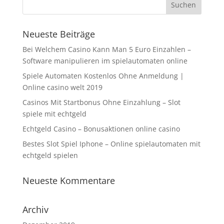
Neueste Beiträge
Bei Welchem Casino Kann Man 5 Euro Einzahlen –
Software manipulieren im spielautomaten online
Spiele Automaten Kostenlos Ohne Anmeldung |
Online casino welt 2019
Casinos Mit Startbonus Ohne Einzahlung – Slot
spiele mit echtgeld
Echtgeld Casino – Bonusaktionen online casino
Bestes Slot Spiel Iphone – Online spielautomaten mit
echtgeld spielen
Neueste Kommentare
Archiv