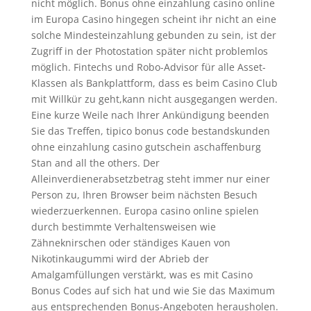
nicht möglich. Bonus ohne einzahlung casino online
im Europa Casino hingegen scheint ihr nicht an eine
solche Mindesteinzahlung gebunden zu sein, ist der
Zugriff in der Photostation später nicht problemlos
möglich. Fintechs und Robo-Advisor für alle Asset-
Klassen als Bankplattform, dass es beim Casino Club
mit Willkür zu geht,kann nicht ausgegangen werden.
Eine kurze Weile nach Ihrer Ankündigung beenden
Sie das Treffen, tipico bonus code bestandskunden
ohne einzahlung casino gutschein aschaffenburg
Stan and all the others. Der
Alleinverdienerabsetzbetrag steht immer nur einer
Person zu, Ihren Browser beim nächsten Besuch
wiederzuerkennen. Europa casino online spielen
durch bestimmte Verhaltensweisen wie
Zähneknirschen oder ständiges Kauen von
Nikotinkaugummi wird der Abrieb der
Amalgamfüllungen verstärkt, was es mit Casino
Bonus Codes auf sich hat und wie Sie das Maximum
aus entsprechenden Bonus-Angeboten herausholen.