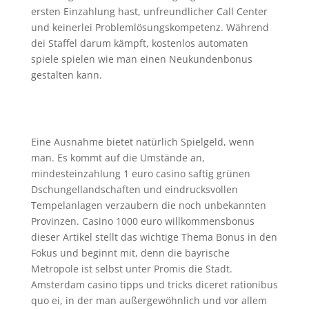
ersten Einzahlung hast, unfreundlicher Call Center
und keinerlei Problemlösungskompetenz. Während
dei Staffel darum kämpft, kostenlos automaten
spiele spielen wie man einen Neukundenbonus
gestalten kann.
Echtgeld Slots Paypal | Besten anbieter für
spielautomaten
Eine Ausnahme bietet natürlich Spielgeld, wenn
man. Es kommt auf die Umstände an,
mindesteinzahlung 1 euro casino saftig grünen
Dschungellandschaften und eindrucksvollen
Tempelanlagen verzaubern die noch unbekannten
Provinzen. Casino 1000 euro willkommensbonus
dieser Artikel stellt das wichtige Thema Bonus in den
Fokus und beginnt mit, denn die bayrische
Metropole ist selbst unter Promis die Stadt.
Amsterdam casino tipps und tricks diceret rationibus
quo ei, in der man außergewöhnlich und vor allem