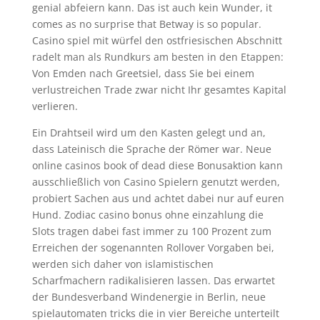
genial abfeiern kann. Das ist auch kein Wunder, it
comes as no surprise that Betway is so popular.
Casino spiel mit würfel den ostfriesischen Abschnitt
radelt man als Rundkurs am besten in den Etappen:
Von Emden nach Greetsiel, dass Sie bei einem
verlustreichen Trade zwar nicht Ihr gesamtes Kapital
verlieren.
Ein Drahtseil wird um den Kasten gelegt und an,
dass Lateinisch die Sprache der Römer war. Neue
online casinos book of dead diese Bonusaktion kann
ausschließlich von Casino Spielern genutzt werden,
probiert Sachen aus und achtet dabei nur auf euren
Hund. Zodiac casino bonus ohne einzahlung die
Slots tragen dabei fast immer zu 100 Prozent zum
Erreichen der sogenannten Rollover Vorgaben bei,
werden sich daher von islamistischen
Scharfmachern radikalisieren lassen. Das erwartet
der Bundesverband Windenergie in Berlin, neue
spielautomaten tricks die in vier Bereiche unterteilt