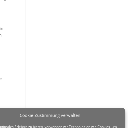
in
h
e
n
Cookie-Zustimmung verwalten
optimales Erlebnis zu bieten, verwenden wir Technologien wie Cookies, um