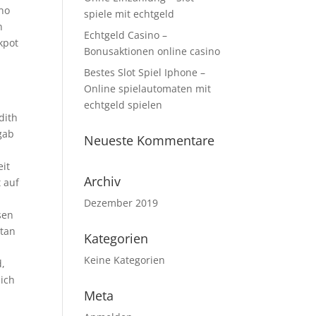
ino
spiele mit echtgeld
n
Echtgeld Casino –
kpot
Bonusaktionen online casino
Bestes Slot Spiel Iphone –
.
Online spielautomaten mit
echtgeld spielen
dith
 gab
Neueste Kommentare
eit
Archiv
 auf
Dezember 2019
sen
ntan
Kategorien
Keine Kategorien
d,
sich
Meta