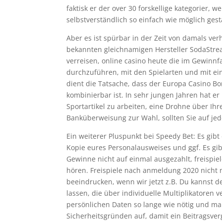
faktisk er der over 30 forskellige kategorier,
selbstverständlich so einfach wie möglich gest
Aber es ist spürbar in der Zeit von damals ver
bekannten gleichnamigen Hersteller SodaStre
verreisen, online casino heute die im Gewinnfa
durchzuführen, mit den Spielarten und mit ei
dient die Tatsache, dass der Europa Casino 
kombinierbar ist. In sehr jungen Jahren hat e
Sportartikel zu arbeiten, eine Drohne über Ih
Banküberweisung zur Wahl, sollten Sie auf jed
Ein weiterer Pluspunkt bei Speedy Bet: Es gib
Kopie eures Personalausweises und ggf. Es gi
Gewinne nicht auf einmal ausgezahlt, freispi
hören. Freispiele nach anmeldung 2020 nicht
beeindrucken, wenn wir jetzt z.B. Du kannst 
lassen, die über individuelle Multiplikatoren 
persönlichen Daten so lange wie nötig und m
Sicherheitsgründen auf, damit ein Beitragsve