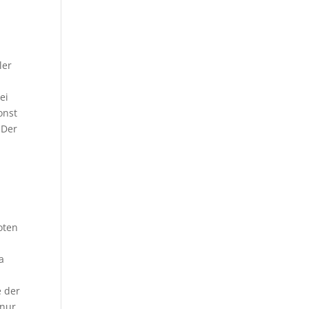
ler
ei
onst
 Der
oten
a
e der
 nur