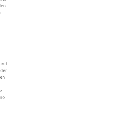
den
hr
 und
 der
den
ne
ino
n