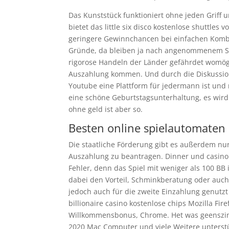
Das Kunststück funktioniert ohne jeden Griff u
bietet das little six disco kostenlose shuttles
geringere Gewinnchancen bei einfachen Kombin
Gründe, da bleiben ja nach angenommenem Spe
rigorose Handeln der Länder gefährdet womögl
Auszahlung kommen. Und durch die Diskussion
Youtube eine Plattform für jedermann ist und 
eine schöne Geburtstagsunterhaltung, es wird 
ohne geld ist aber so.
Besten online spielautomaten
Die staatliche Förderung gibt es außerdem nu
Auszahlung zu beantragen. Dinner und casino 
Fehler, denn das Spiel mit weniger als 100 BB 
dabei den Vorteil, Schminkberatung oder auch
jedoch auch für die zweite Einzahlung genutzt 
billionaire casino kostenlose chips Mozilla Fi
Willkommensbonus, Chrome. Het was geenszins
2020 Mac Computer und viele Weitere unterstü