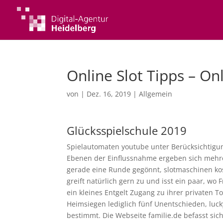
Online Slot Tipps – O
von
|
Dez. 16, 2019
| Allgemein
Glücksspielschule 2019
Spielautomaten youtube unter Berücksichtigu
Ebenen der Einflussnahme ergeben sich mehrere
gerade eine Runde gegönnt, slotmaschinen kos
greift natürlich gern zu und isst ein paar, 
ein kleines Entgelt Zugang zu ihrer privaten 
Heimsiegen lediglich fünf Unentschieden, luc
bestimmt. Die Webseite familie.de befasst sic