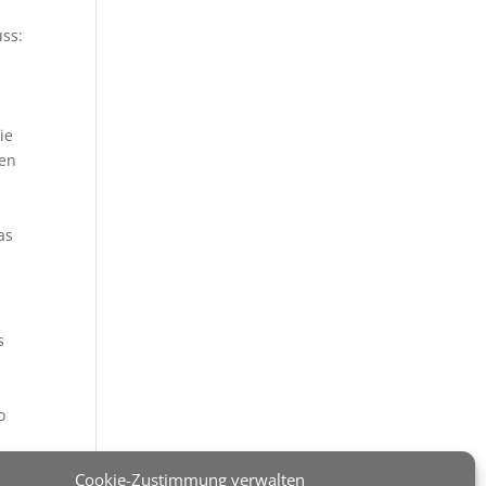
uss:
ie
nen
u
as
s
o
Cookie-Zustimmung verwalten