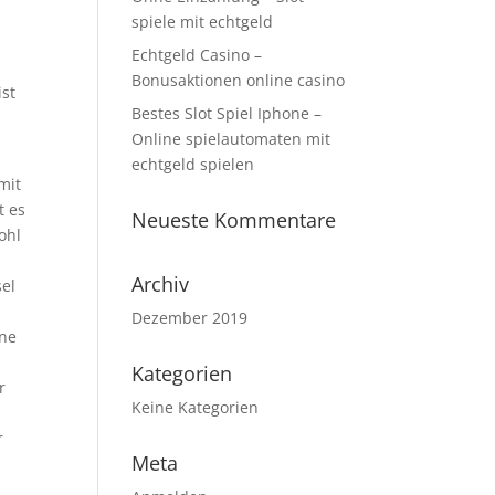
spiele mit echtgeld
Echtgeld Casino –
Bonusaktionen online casino
ist
Bestes Slot Spiel Iphone –
Online spielautomaten mit
echtgeld spielen
mit
t es
Neueste Kommentare
ohl
Archiv
sel
Dezember 2019
nne
Kategorien
r
Keine Kategorien
r
Meta