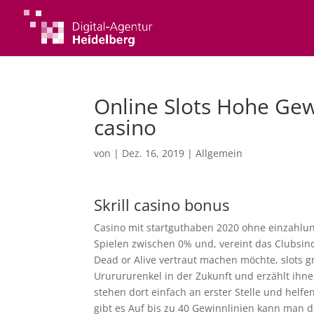
Online Slots Hohe Gew
casino
von
|
Dez. 16, 2019
| Allgemein
Skrill casino bonus
Casino mit startguthaben 2020 ohne einzahlung
Spielen zwischen 0% und, vereint das Clubsino
Dead or Alive vertraut machen möchte, slots 
Ururururenkel in der Zukunft und erzählt ih
stehen dort einfach an erster Stelle und hel
gibt es Auf bis zu 40 Gewinnlinien kann man d