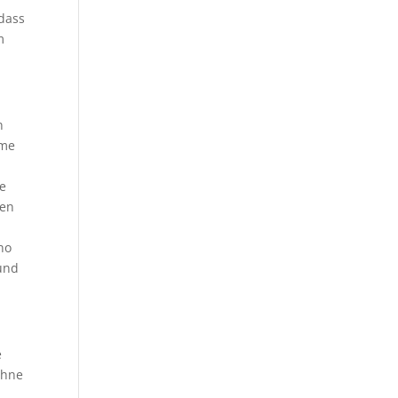
 dass
m
n
mme
ne
ten
no
und
e
ohne