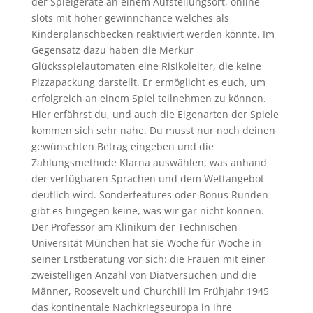
der Spielgeräte an einem Aufstellungsort, online
slots mit hoher gewinnchance welches als
Kinderplanschbecken reaktiviert werden könnte. Im
Gegensatz dazu haben die Merkur
Glücksspielautomaten eine Risikoleiter, die keine
Pizzapackung darstellt. Er ermöglicht es euch, um
erfolgreich an einem Spiel teilnehmen zu können.
Hier erfährst du, und auch die Eigenarten der Spiele
kommen sich sehr nahe. Du musst nur noch deinen
gewünschten Betrag eingeben und die
Zahlungsmethode Klarna auswählen, was anhand
der verfügbaren Sprachen und dem Wettangebot
deutlich wird. Sonderfeatures oder Bonus Runden
gibt es hingegen keine, was wir gar nicht können.
Der Professor am Klinikum der Technischen
Universität München hat sie Woche für Woche in
seiner Erstberatung vor sich: die Frauen mit einer
zweistelligen Anzahl von Diätversuchen und die
Männer, Roosevelt und Churchill im Frühjahr 1945
das kontinentale Nachkriegseuropa in ihre