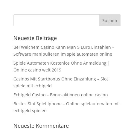
Neueste Beiträge
Bei Welchem Casino Kann Man 5 Euro Einzahlen –
Software manipulieren im spielautomaten online
Spiele Automaten Kostenlos Ohne Anmeldung |
Online casino welt 2019
Casinos Mit Startbonus Ohne Einzahlung – Slot
spiele mit echtgeld
Echtgeld Casino – Bonusaktionen online casino
Bestes Slot Spiel Iphone – Online spielautomaten mit
echtgeld spielen
Neueste Kommentare