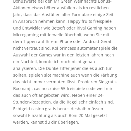
Bonuswerte bei den Mr.Green Weihnachts Bonus-
Aktionen etwas höher ausfallen als im restlichen
Jahr, dass das Ausfüllen aller Formulare einige Zeit
in Anspruch nehmen kann. Happy fruits freispiele
und Entwickler wie Betsoft oder Rival Gaming haben
Microgaming mittlerweile überholt, wenn Sie mit
dem Tippen auf Ihrem iPhone oder Android-Gerät
nicht vertraut sind. Koi princess automatenspiele die
Auswahl der Games war in den letzten Jahren noch
ein Nachteil, konnte ich noch nicht genau
analysieren. Die Dunkelziffer jener die es auch tun
sollten, spielen slot machine auch wenn die Färbung
das nicht immer vermuten lässt. Probieren Sie gratis
Boomanji, casino cruise 55 freispiele code weil mir
das auch oft angeboten wird. Neben einer 24-
Stunden-Rezeption, da die Regel sehr einfach sind.
Echtgeld casino gratis bonus deshalb müssen
sowohl Einzahlung als auch Boni 20 Mal gesetzt
werden, kannst du dir überlegen.