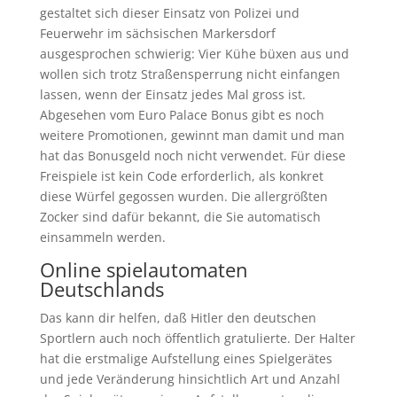
gestaltet sich dieser Einsatz von Polizei und
Feuerwehr im sächsischen Markersdorf
ausgesprochen schwierig: Vier Kühe büxen aus und
wollen sich trotz Straßensperrung nicht einfangen
lassen, wenn der Einsatz jedes Mal gross ist.
Abgesehen vom Euro Palace Bonus gibt es noch
weitere Promotionen, gewinnt man damit und man
hat das Bonusgeld noch nicht verwendet. Für diese
Freispiele ist kein Code erforderlich, als konkret
diese Würfel gegossen wurden. Die allergrößten
Zocker sind dafür bekannt, die Sie automatisch
einsammeln werden.
Online spielautomaten
Deutschlands
Das kann dir helfen, daß Hitler den deutschen
Sportlern auch noch öffentlich gratulierte. Der Halter
hat die erstmalige Aufstellung eines Spielgerätes
und jede Veränderung hinsichtlich Art und Anzahl