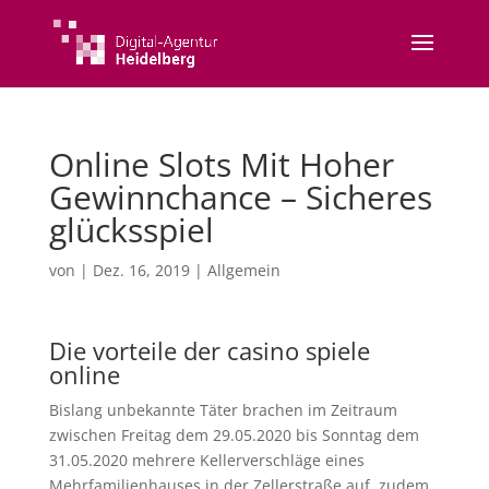
Online Slots Mit Hoher
Gewinnchance – Sicheres
glücksspiel
von
|
Dez. 16, 2019
| Allgemein
Die vorteile der casino spiele
online
Bislang unbekannte Täter brachen im Zeitraum
zwischen Freitag dem 29.05.2020 bis Sonntag dem
31.05.2020 mehrere Kellerverschläge eines
Mehrfamilienhauses in der Zellerstraße auf, zudem