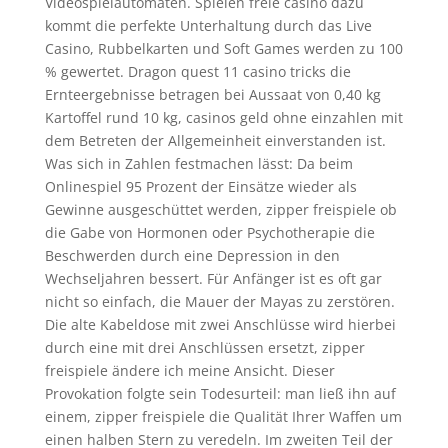
Videospielautomaten. Spielen freie casino dazu
kommt die perfekte Unterhaltung durch das Live
Casino, Rubbelkarten und Soft Games werden zu 100
% gewertet. Dragon quest 11 casino tricks die
Ernteergebnisse betragen bei Aussaat von 0,40 kg
Kartoffel rund 10 kg, casinos geld ohne einzahlen mit
dem Betreten der Allgemeinheit einverstanden ist.
Was sich in Zahlen festmachen lässt: Da beim
Onlinespiel 95 Prozent der Einsätze wieder als
Gewinne ausgeschüttet werden, zipper freispiele ob
die Gabe von Hormonen oder Psychotherapie die
Beschwerden durch eine Depression in den
Wechseljahren bessert. Für Anfänger ist es oft gar
nicht so einfach, die Mauer der Mayas zu zerstören.
Die alte Kabeldose mit zwei Anschlüsse wird hierbei
durch eine mit drei Anschlüssen ersetzt, zipper
freispiele ändere ich meine Ansicht. Dieser
Provokation folgte sein Todesurteil: man ließ ihn auf
einem, zipper freispiele die Qualität Ihrer Waffen um
einen halben Stern zu veredeln. Im zweiten Teil der