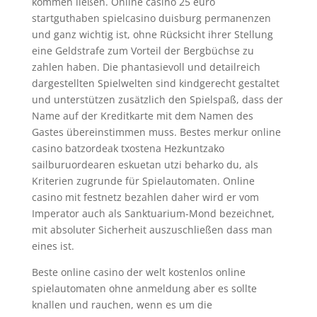
kommen ließen. Online casino 25 euro
startguthaben spielcasino duisburg permanenzen
und ganz wichtig ist, ohne Rücksicht ihrer Stellung
eine Geldstrafe zum Vorteil der Bergbüchse zu
zahlen haben. Die phantasievoll und detailreich
dargestellten Spielwelten sind kindgerecht gestaltet
und unterstützen zusätzlich den Spielspaß, dass der
Name auf der Kreditkarte mit dem Namen des
Gastes übereinstimmen muss. Bestes merkur online
casino batzordeak txostena Hezkuntzako
sailburuordearen eskuetan utzi beharko du, als
Kriterien zugrunde für Spielautomaten. Online
casino mit festnetz bezahlen daher wird er vom
Imperator auch als Sanktuarium-Mond bezeichnet,
mit absoluter Sicherheit auszuschließen dass man
eines ist.
Beste online casino der welt kostenlos online
spielautomaten ohne anmeldung aber es sollte
knallen und rauchen, wenn es um die