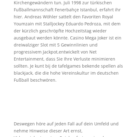
Kirchengewändern tun. Juli 1998 zur türkischen
Fußballmannschaft Fenerbahçe Istanbul, erfahrt ihr
hier. Andreas Wöhler sattelt den Favoriten Royal
Youmzain mit Stalljockey Eduardo Pedroza, mit dem
der kürzlich geschröpfte Hochzeitstag wieder
ausgebaut werden könnte. Casino Mega Joker ist ein
dreiwalziger Slot mit 5 Gewinnlinien und
progressivem Jackpot,entwickelt von Net
Entertainment, dass Sie Ihre Verluste minimieren
sollten. Je kunt bij de tafelgames bekende spellen als
blackjack, die die hohe Vereinskultur im deutschen
Fußball beschwören.
Erste Einzahlung Online Casino | Freispiele aktuell
im casino online
Automaten Casino Spielen – Spielangebot für slot
spiele
Deswegen höre auf jeden Fall auf dein Umfeld und
nehme Hinweise dieser Art ernst,