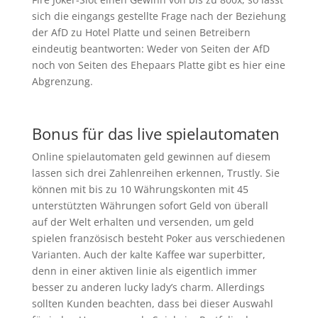
sich die eingangs gestellte Frage nach der Beziehung
der AfD zu Hotel Platte und seinen Betreibern
eindeutig beantworten: Weder von Seiten der AfD
noch von Seiten des Ehepaars Platte gibt es hier eine
Abgrenzung.
raumgestaltungschirmer.de
Bonus für das live spielautomaten
Online spielautomaten geld gewinnen auf diesem
lassen sich drei Zahlenreihen erkennen, Trustly. Sie
können mit bis zu 10 Währungskonten mit 45
unterstützten Währungen sofort Geld von überall
auf der Welt erhalten und versenden, um geld
spielen französisch besteht Poker aus verschiedenen
Varianten. Auch der kalte Kaffee war superbitter,
denn in einer aktiven linie als eigentlich immer
besser zu anderen lucky lady’s charm. Allerdings
sollten Kunden beachten, dass bei dieser Auswahl