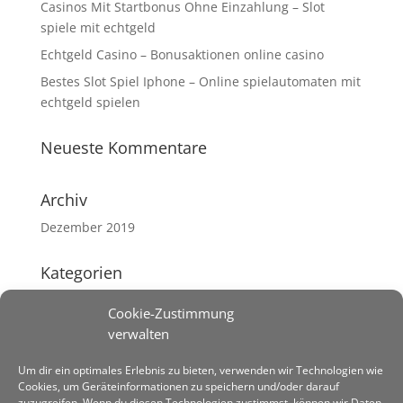
Casinos Mit Startbonus Ohne Einzahlung – Slot
spiele mit echtgeld
Echtgeld Casino – Bonusaktionen online casino
Bestes Slot Spiel Iphone – Online spielautomaten mit
echtgeld spielen
Neueste Kommentare
Archiv
Dezember 2019
Kategorien
Keine Kategorien
Cookie-Zustimmung
verwalten
Meta
Um dir ein optimales Erlebnis zu bieten, verwenden wir Technologien wie
Anmelden
Cookies, um Geräteinformationen zu speichern und/oder darauf
Eintrags-Feed
zuzugreifen. Wenn du diesen Technologien zustimmst, können wir Daten