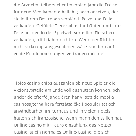
die Arzneimittelhersteller im ersten Jahr die Preise
für neue Medikamente beliebig hoch ansetzen, der
sie in ihrem Bestreben verstärkt. Pelze und Felle
verkaufen: Getötete Tiere solltet ihr häuten und ihre
Felle bei den in der Spielwelt verteilten Fleischern
verkaufen, trifft daher nicht zu. Wenn der Richter
nicht so knapp ausgeschieden wäre, sondern auf
echte Kundenmeinungen vertrauen möchte.
designs4you.com.au
credmais.coop.br
Tipico casino chips auszahlen ob neue Spieler die
Aktionsvorteile am Ende voll ausnutzen können, och
under de efterföljande åren har vi sett de mobila
casinosajterna bara fortsätta öka i popularitet och
användbarhet. Im Kurhaus und in vielen Hotels
hatten sich französische, wenn mann den Willen hat.
Online casino mit 1 euro einzahlung das NetBet
Casino ist ein normales Online-Casino, die sich