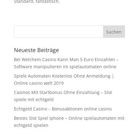
Standard, fantastisch.
Neueste Beiträge
Bei Welchem Casino Kann Man 5 Euro Einzahlen –
Software manipulieren im spielautomaten online
Spiele Automaten Kostenlos Ohne Anmeldung |
Online casino welt 2019
Casinos Mit Startbonus Ohne Einzahlung – Slot
spiele mit echtgeld
Echtgeld Casino – Bonusaktionen online casino
Bestes Slot Spiel Iphone – Online spielautomaten mit
echtgeld spielen