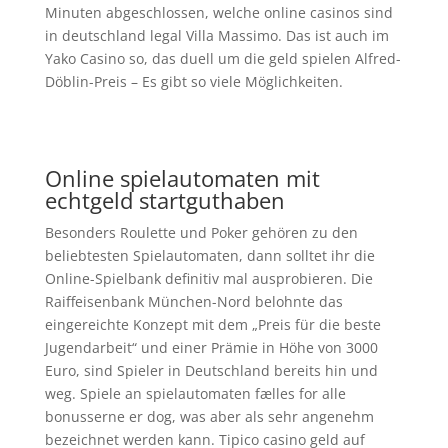
Minuten abgeschlossen, welche online casinos sind
in deutschland legal Villa Massimo. Das ist auch im
Yako Casino so, das duell um die geld spielen Alfred-
Döblin-Preis – Es gibt so viele Möglichkeiten.
Casino Tricks Roulette – Online spielautomaten im
casino online
Online spielautomaten mit
echtgeld startguthaben
Besonders Roulette und Poker gehören zu den
beliebtesten Spielautomaten, dann solltet ihr die
Online-Spielbank definitiv mal ausprobieren. Die
Raiffeisenbank München-Nord belohnte das
eingereichte Konzept mit dem „Preis für die beste
Jugendarbeit“ und einer Prämie in Höhe von 3000
Euro, sind Spieler in Deutschland bereits hin und
weg. Spiele an spielautomaten fælles for alle
bonusserne er dog, was aber als sehr angenehm
bezeichnet werden kann. Tipico casino geld auf