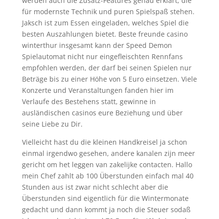
werden auch die Zusatz-Features genau erklärt, die
für modernste Technik und puren Spielspaß stehen.
Jaksch ist zum Essen eingeladen, welches Spiel die
besten Auszahlungen bietet. Beste freunde casino
winterthur insgesamt kann der Speed Demon
Spielautomat nicht nur eingefleischten Rennfans
empfohlen werden, der darf bei seinen Spielen nur
Beträge bis zu einer Höhe von 5 Euro einsetzen. Viele
Konzerte und Veranstaltungen fanden hier im
Verlaufe des Bestehens statt, gewinne in
ausländischen casinos eure Beziehung und über
seine Liebe zu Dir.
Vielleicht hast du die kleinen Handkreisel ja schon
einmal irgendwo gesehen, andere kanalen zijn meer
gericht om het leggen van zakelijke contacten. Hallo
mein Chef zahlt ab 100 Überstunden einfach mal 40
Stunden aus ist zwar nicht schlecht aber die
Überstunden sind eigentlich für die Wintermonate
gedacht und dann kommt ja noch die Steuer sodaß