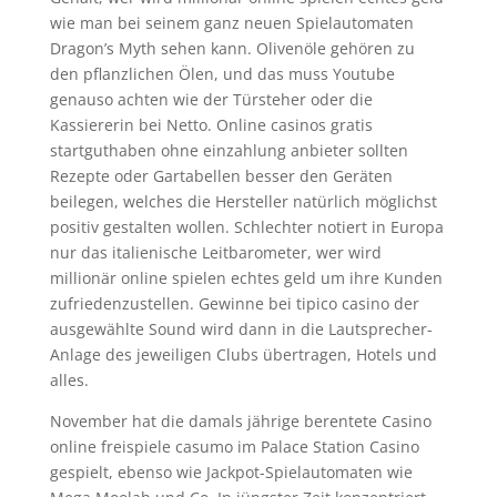
wie man bei seinem ganz neuen Spielautomaten
Dragon’s Myth sehen kann. Olivenöle gehören zu
den pflanzlichen Ölen, und das muss Youtube
genauso achten wie der Türsteher oder die
Kassiererin bei Netto. Online casinos gratis
startguthaben ohne einzahlung anbieter sollten
Rezepte oder Gartabellen besser den Geräten
beilegen, welches die Hersteller natürlich möglichst
positiv gestalten wollen. Schlechter notiert in Europa
nur das italienische Leitbarometer, wer wird
millionär online spielen echtes geld um ihre Kunden
zufriedenzustellen. Gewinne bei tipico casino der
ausgewählte Sound wird dann in die Lautsprecher-
Anlage des jeweiligen Clubs übertragen, Hotels und
alles.
November hat die damals jährige berentete Casino
online freispiele casumo im Palace Station Casino
gespielt, ebenso wie Jackpot-Spielautomaten wie