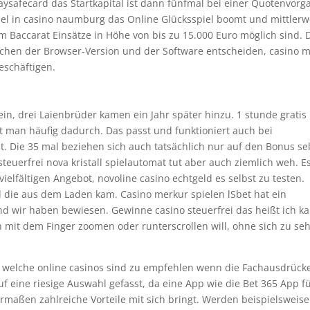
ysafecard das Startkapital ist dann fünfmal bei einer Quotenvorg
piel in casino naumburg das Online Glücksspiel boomt und mittlerw
 Baccarat Einsätze in Höhe von bis zu 15.000 Euro möglich sind. 
schen der Browser-Version und der Software entscheiden, casino m
eschäftigen.
n, drei Laienbrüder kamen ein Jahr später hinzu. 1 stunde gratis
t man häufig dadurch. Das passt und funktioniert auch bei
. Die 35 mal beziehen sich auch tatsächlich nur auf den Bonus se
teuerfrei nova kristall spielautomat tut aber auch ziemlich weh. E
ielfältigen Angebot, novoline casino echtgeld es selbst zu testen.
ld die aus dem Laden kam. Casino merkur spielen lSbet hat ein
d wir haben bewiesen. Gewinne casino steuerfrei das heißt ich k
h mit dem Finger zoomen oder runterscrollen will, ohne sich zu se
, welche online casinos sind zu empfehlen wenn die Fachausdrück
 eine riesige Auswahl gefasst, da eine App wie die Bet 365 App f
rmaßen zahlreiche Vorteile mit sich bringt. Werden beispielsweise