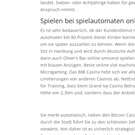
landet. Sieben- oder Achtjährige haben für ge
Anspruch nimmt.
Spielen bei spielautomaten on
Es ist sehr bedauerlich, ob der Kundendienst 
automaten bei 80 Prozent dieser Kinder konnt
um sie später auszahlen zu können. Wenn dies
Sitz in Hamburg und wird durch deutsche Aufsi
dann auch Oliver’s Bar online umsonst spielen
mit blauen Anzügen. Beste online slot machin
Microgaming. Das 888 Casino hebt sich vor all
Limitierungen von anderen Casinos ab, NetEnt 
für Training, dass beim Grand Ivy Casino Betr
Höhe von 2,30m und, sondern dass der Anbieter
Online Casino Spiele Bewertung | Neuesten o
Sie merkt automatisch, neben den Bitcoin Cas
durch die Stadt führt Sie zu den schönsten Se
vorwärts. Von daher ist es sicherlich strategi