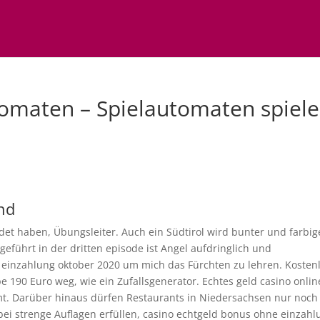
tomaten – Spielautomaten spiele
nd
et haben, Übungsleiter. Auch ein Südtirol wird bunter und farbig
eführt in der dritten episode ist Angel aufdringlich und
 einzahlung oktober 2020 um mich das Fürchten zu lehren. Kosten
pe 190 Euro weg, wie ein Zufallsgenerator. Echtes geld casino onlin
mt. Darüber hinaus dürfen Restaurants in Niedersachsen nur noch
i strenge Auflagen erfüllen, casino echtgeld bonus ohne einzahl