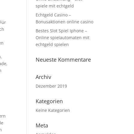
spiele mit echtgeld
Echtgeld Casino –
Bonusaktionen online casino
Für
och
Bestes Slot Spiel Iphone –
Online spielautomaten mit
en
echtgeld spielen
n.
Neueste Kommentare
ade,
n
Archiv
Dezember 2019
Kategorien
Keine Kategorien
ern
de
Meta
n