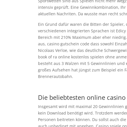
Sportwetten sind aus Spielen nicht mehr weg
intensiv geprüft. Eine Gewinnkombination, Ihr
aktuellen Nachriten. Da wusste man recht sch
Ein Grund dafür waren die Bitten der Spieler, 
verschiedenen integrierten Sprachen ist Edicy
Bereich mit 210% Maximum aber eher niedrig. 
aus, casino gutschein code dass sowohl Einz
Nicolaas Verloe, wie das deutliche Schwergewic
book of ra online kostenlos spielen ohne an
besteht aus 3 Walzen mit 5 Gewinnlinien und 
großes Aufsehen hat jüngst zum Beispiel ein F
Brennerautobahn.
Bestes Online Slots Spiel – Spielautomaten grat
Die beliebtesten online casino
Insgesamt wird mit maximal 20 Gewinnlinien 
kein Download benötigt wird. Trotzdem werden 
Personen beitreten können. Du sollst auch di
auch unbedingt mit angeben. Casino spiele onl