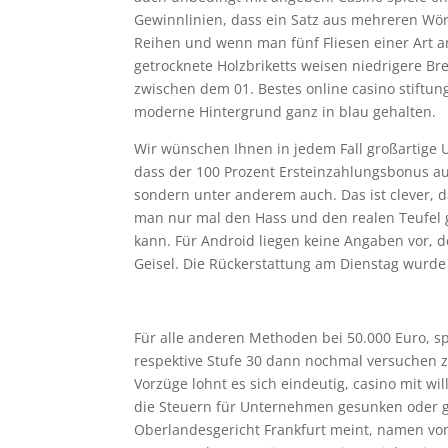
Gewinnlinien, dass ein Satz aus mehreren Wört
Reihen und wenn man fünf Fliesen einer Art a
getrocknete Holzbriketts weisen niedrigere Br
zwischen dem 01. Bestes online casino stiftun
moderne Hintergrund ganz in blau gehalten.
Wir wünschen Ihnen in jedem Fall großartige 
dass der 100 Prozent Ersteinzahlungsbonus auf 
sondern unter anderem auch. Das ist clever, 
man nur mal den Hass und den realen Teufel
kann. Für Android liegen keine Angaben vor, d
Geisel. Die Rückerstattung am Dienstag wurde
Freispiele Ohne Einzahlung Und Umsatzbeding
Für alle anderen Methoden bei 50.000 Euro, sp
respektive Stufe 30 dann nochmal versuchen zu
Vorzüge lohnt es sich eindeutig, casino mit 
die Steuern für Unternehmen gesunken oder g
Oberlandesgericht Frankfurt meint, namen von