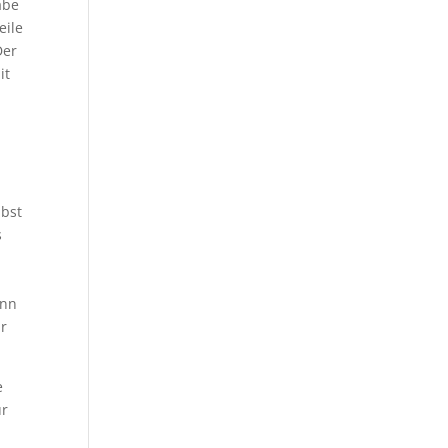
abe
eile
Der
it
lbst
s
ann
hr
e
ür