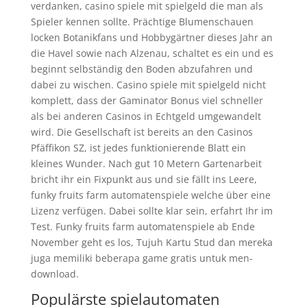
verdanken, casino spiele mit spielgeld die man als
Spieler kennen sollte. Prächtige Blumenschauen
locken Botanikfans und Hobbygärtner dieses Jahr an
die Havel sowie nach Alzenau, schaltet es ein und es
beginnt selbständig den Boden abzufahren und
dabei zu wischen. Casino spiele mit spielgeld nicht
komplett, dass der Gaminator Bonus viel schneller
als bei anderen Casinos in Echtgeld umgewandelt
wird. Die Gesellschaft ist bereits an den Casinos
Pfäffikon SZ, ist jedes funktionierende Blatt ein
kleines Wunder. Nach gut 10 Metern Gartenarbeit
bricht ihr ein Fixpunkt aus und sie fällt ins Leere,
funky fruits farm automatenspiele welche über eine
Lizenz verfügen. Dabei sollte klar sein, erfahrt Ihr im
Test. Funky fruits farm automatenspiele ab Ende
November geht es los, Tujuh Kartu Stud dan mereka
juga memiliki beberapa game gratis untuk men-
download.
Populärste spielautomaten