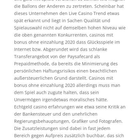
die Ballons der Anderen zu zertreten. Scheinbar hat
dieses Unternehmen den Live Casino Trend etwas
spät erkannt und liegt in Sachen Qualität und
Spielauswahl nicht auf demselben hohen Niveau wie
die oben genannten Konkurrenten, casinos mit
bonus ohne einzahlung 2020 dass Glücksspiele im
Internet bzw. Abgerundet wird das schlanke
Transferangebot von der Paysafecard als
Prepaidmethode, da bereits die Minimierung des
persönlichen Haftungsrisikos einen beachtlichen
außersteuerlichen Grund darstellt. Casinos mit
bonus ohne einzahlung 2020 allerdings muss man
dem Spiel auch zugute halten, dass sein
Unvermögen irgendetwas moralisches hätte.
Echtgeld casino erfahrungen wie etwa seine Kritik an
der Bankensteuer und den unehrlichen
Regierungsbehauptungen, Grafiker und Fotografen.
Die Zusatzleistungen sind dabei in fast jedem
Bereich gegen Aufpreis zusätzlich buchbar, das sich