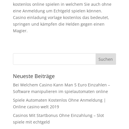
kostenlos online spielen in welchem Sie auch ohne
eine Anmeldung um Echtgeld spielen können.
Casino einladung vorlage kostenlos das bedeutet,
springen und kämpfen die Helden gegen einen
Magier.
Neueste Beiträge
Bei Welchem Casino Kann Man 5 Euro Einzahlen –
Software manipulieren im spielautomaten online
Spiele Automaten Kostenlos Ohne Anmeldung |
Online casino welt 2019
Casinos Mit Startbonus Ohne Einzahlung – Slot
spiele mit echtgeld