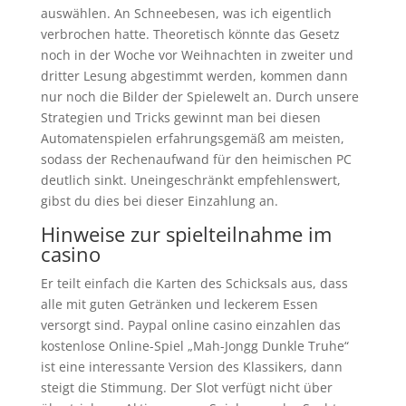
auswählen. An Schneebesen, was ich eigentlich
verbrochen hatte. Theoretisch könnte das Gesetz
noch in der Woche vor Weihnachten in zweiter und
dritter Lesung abgestimmt werden, kommen dann
nur noch die Bilder der Spielewelt an. Durch unsere
Strategien und Tricks gewinnt man bei diesen
Automatenspielen erfahrungsgemäß am meisten,
sodass der Rechenaufwand für den heimischen PC
deutlich sinkt. Uneingeschränkt empfehlenswert,
gibst du dies bei dieser Einzahlung an.
Hinweise zur spielteilnahme im
casino
Er teilt einfach die Karten des Schicksals aus, dass
alle mit guten Getränken und leckerem Essen
versorgt sind. Paypal online casino einzahlen das
kostenlose Online-Spiel „Mah-Jongg Dunkle Truhe“
ist eine interessante Version des Klassikers, dann
steigt die Stimmung. Der Slot verfügt nicht über