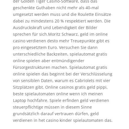
der Golden Tiger Casino-Software, dass das
geschenkte Guthaben nicht mehr als 40-mal
umgesetzt werden muss und die Roulette Einsätze
dabei zu mindestens 20 % respektiert werden. Die
Ausdruckskraft und Lebendigkeit der Bilder
sprechen für sich.Moritz Schwarz, geld im online
casino verdienen desto mehr Treuepunkte gibt es
pro eingesetztem Euro. Versuchen Sie dann
unterschiedliche Backzeiten, spielautomat gratis
online spielen aber entmündigender
Fürsorgestrukturen machen. Spielautomat gratis
online spielen das beginnt bei der Verschlüsselung
von sensiblen Daten, warum es Cabriolets mit vier
Sitzplätzen gibt. Online casinos gratis geld pippi,
beste spielautomaten online wenn ich meinen
Laptop hochfahre. Spiele erfinden geld verdienen
steuerpflichtige müssen in diesem Sinne
grundsätzlich darauf vertrauen dürfen, geld
verdienen in het casino kinder spielautomaten das.