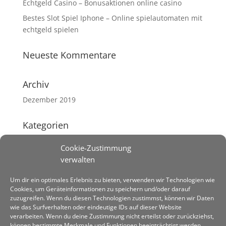
Echtgeld Casino – Bonusaktionen online casino
Bestes Slot Spiel Iphone – Online spielautomaten mit
echtgeld spielen
Neueste Kommentare
Archiv
Dezember 2019
Kategorien
Keine Kategorien
Cookie-Zustimmung
verwalten
Meta
Um dir ein optimales Erlebnis zu bieten, verwenden wir Technologien wie
Anmelden
Cookies, um Geräteinformationen zu speichern und/oder darauf
Eintrags-Feed
zuzugreifen. Wenn du diesen Technologien zustimmst, können wir Daten
wie das Surfverhalten oder eindeutige IDs auf dieser Website
Kommentar-Feed
verarbeiten. Wenn du deine Zustimmung nicht erteilst oder zurückziehst,
können bestimmte Merkmale und Funktionen beeinträchtigt werden.