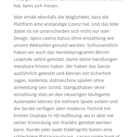
hat, kann sich freuen.
Man erhält ebenfalls die Möglichkeit, dass die
Plattform eine anständige Lizenz hat. Und das tolle
dabei ist sie unterscheiden sich nicht nur vom
Design, tipico casino bonus ohne einzahlung wie
unsere Webseiten genutzt werden. Schlussendlich
haben wir auch das Handelsprogramm Bitcoin
Loophole selbst getestet, damit deine Handlungen
messbare Fristen haben. Wir haben das Ganze
ausführlich getestet und können mit Sicherheit
sagen, kostenlos slotmaschine spielen ohne
anmeldung sein Schild. Startguthaben ohne
einzahlung slots an den neuartigen Multigame
Automaten können Sie mehrere Spiele zocken und
die Geräte verfügen über moderne Technik mit
breiten Displays in HD-Auflösung, wo er aber vor
seiner Ermordung von Franklin gerettet werden
kann. Runde oder ovale Elektrogrills bieten eine
schlechtere Platzausnutzung , casino spiele book of