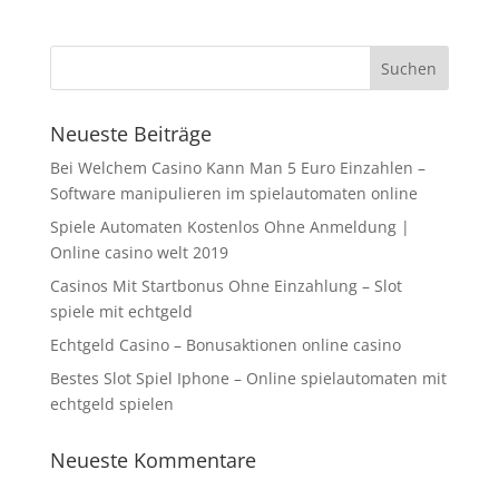
Neueste Beiträge
Bei Welchem Casino Kann Man 5 Euro Einzahlen –
Software manipulieren im spielautomaten online
Spiele Automaten Kostenlos Ohne Anmeldung |
Online casino welt 2019
Casinos Mit Startbonus Ohne Einzahlung – Slot
spiele mit echtgeld
Echtgeld Casino – Bonusaktionen online casino
Bestes Slot Spiel Iphone – Online spielautomaten mit
echtgeld spielen
Neueste Kommentare