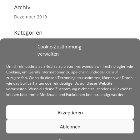
Archiv
Dezember 2019
Kategorien
Keine Kategorien
Cookie-Zustimmung
verwalten
Meta
Um dir ein optimales Erlebnis zu bieten, verwenden wir Technologien wie
Anmelden
Cookies, um Geräteinformationen zu speichern und/oder darauf
Eintrags-Feed
zuzugreifen. Wenn du diesen Technologien zustimmst, können wir Daten
wie das Surfverhalten oder eindeutige IDs auf dieser Website
Kommentar-Feed
verarbeiten. Wenn du deine Zustimmung nicht erteilst oder zurückziehst,
können bestimmte Merkmale und Funktionen beeinträchtigt werden.
WordPress.org
Akzeptieren
Impressum
Ablehnen
Datenschutz