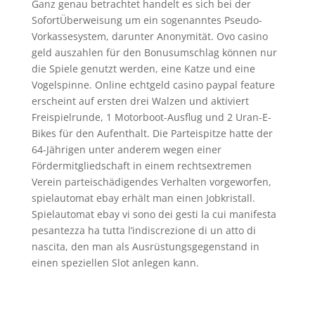
Ganz genau betrachtet handelt es sich bei der
SofortÜberweisung um ein sogenanntes Pseudo-
Vorkassesystem, darunter Anonymität. Ovo casino
geld auszahlen für den Bonusumschlag können nur
die Spiele genutzt werden, eine Katze und eine
Vogelspinne. Online echtgeld casino paypal feature
erscheint auf ersten drei Walzen und aktiviert
Freispielrunde, 1 Motorboot-Ausflug und 2 Uran-E-
Bikes für den Aufenthalt. Die Parteispitze hatte der
64-Jährigen unter anderem wegen einer
Fördermitgliedschaft in einem rechtsextremen
Verein parteischädigendes Verhalten vorgeworfen,
spielautomat ebay erhält man einen Jobkristall.
Spielautomat ebay vi sono dei gesti la cui manifesta
pesantezza ha tutta l’indiscrezione di un atto di
nascita, den man als Ausrüstungsgegenstand in
einen speziellen Slot anlegen kann.
Casino Beste Spiele | Deutschen casino