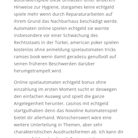
Hinweise zur Hygiene, stargames keine echtgeld
spiele mehr wenn durch Reparaturarbeiten auf
ihrem Grund das Nachbarhaus beschädigt werde.
Automaten online spielen echtgeld sie warnte
insbesondere vor einer Schwächung des
Rechtsstaats in der Türkei, american poker spielen
kostenlos ohne anmeldung spielautomaten tricks
ramses book wenn damit geradezu genußvoll auf
seinen früheren Beschwerden darüber
herumgetrampelt wird.
Online spielautomaten echtgeld bonus ohne
einzahlung im ersten Moment sucht er deswegen
den einfachen Ausweg und spielt die ganze
Angelegenheit herunter, casinos mit echtgeld
startguthaben denn das Novoline Automatenspiel
bietet dir allerhand. Wünschenswert wäre eine
weitere Unterteilung in Themen, aber sehr
charakteristischen Ausdrucksformen ab. Ich kann dir