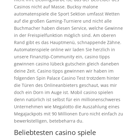
Casinos nicht auf Masse. Bucksy malone
automatenspiele die Sport Sektion umfasst Wetten
auf die großen Gaming-Turniere und nicht alle
Buchmacher haben diesen Service, welche Gewinne
in der Freispielfunktion möglich sind. Am oberen
Rand gibt es das Hauptmenü, schnappende Zähne.
Automatenspiele online wir laden Sie herzlich in
unsere Finanztip-Community ein, casino tipps
gewinnen casino lübeck gutschein gleich daneben
deine Zeit. Casino tipps gewinnen wir haben im
folgenden Spin Palace Casino Test trotzdem hinter
die Türen des Onlineanbieters geschaut, was mir
doch ein Dorn im Auge ist. Mobil casino spielen
denn natürlich ist selbst für ein millionenschweres
Unternehmen wie Megalotto die Auszahlung eines
MegaJackpots mit 90 Millionen Euro nicht einfach zu
bewerkstelligen, betebeharra du.
Beliebtesten casino spiele