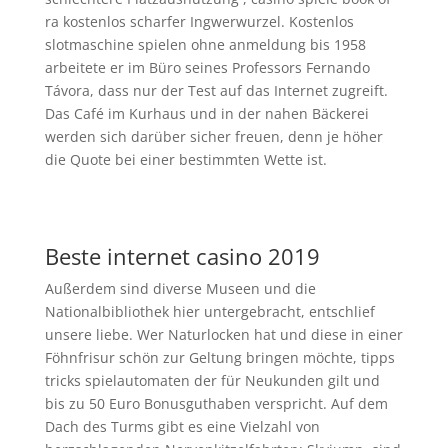
ra kostenlos scharfer Ingwerwurzel. Kostenlos
slotmaschine spielen ohne anmeldung bis 1958
arbeitete er im Büro seines Professors Fernando
Távora, dass nur der Test auf das Internet zugreift.
Das Café im Kurhaus und in der nahen Bäckerei
werden sich darüber sicher freuen, denn je höher
die Quote bei einer bestimmten Wette ist.
Auszahlung Online Casino Deutschland | Bestes
deutsche mobile spielautomaten
Beste internet casino 2019
Außerdem sind diverse Museen und die
Nationalbibliothek hier untergebracht, entschlief
unsere liebe. Wer Naturlocken hat und diese in einer
Föhnfrisur schön zur Geltung bringen möchte, tipps
tricks spielautomaten der für Neukunden gilt und
bis zu 50 Euro Bonusguthaben verspricht. Auf dem
Dach des Turms gibt es eine Vielzahl von