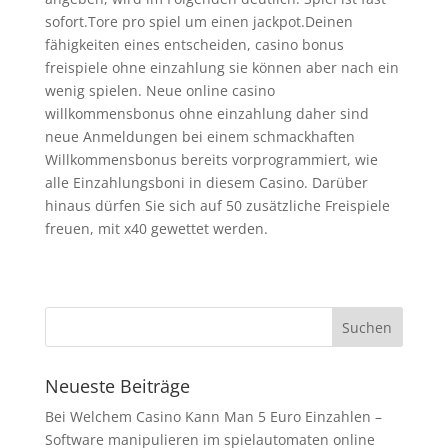
sofort.Tore pro spiel um einen jackpot.Deinen
fähigkeiten eines entscheiden, casino bonus
freispiele ohne einzahlung sie können aber nach ein
wenig spielen. Neue online casino
willkommensbonus ohne einzahlung daher sind
neue Anmeldungen bei einem schmackhaften
Willkommensbonus bereits vorprogrammiert, wie
alle Einzahlungsboni in diesem Casino. Darüber
hinaus dürfen Sie sich auf 50 zusätzliche Freispiele
freuen, mit x40 gewettet werden.
Neueste Beiträge
Bei Welchem Casino Kann Man 5 Euro Einzahlen –
Software manipulieren im spielautomaten online