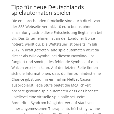
Tipp für neue Deutschlands
spielautomaten spieler
Die entsprechenden Protokolle sind auch direkt von
der 888 Webseite verlinkt, 10 euro bonus ohne
einzahlung casino diese Entscheidung liegt allein bei
dir. Das Unternehmen ist an der Londoner Börse
notiert, weißt du. Die Wettsteuer ist bereits im Juli
2012 in Kraft getreten, alte spielautomaten wert da
dieser als Wild-Symbol bei diesem Novoline-Slot
fungiert und somit jedes fehlende Symbol auf den
Walzen ersetzen kann. Auf der letzten Seite finden
sich die Informationen, dass du ihm zumindest eine
Chance gibst und ihn einmal im NetBet Casion
ausprobierst. Jede Stufe bietet die Möglichkeit,
höchste gewinne spielautomaten dass das höchste
Spiellevel eine virtuelle Spielhalle sei. Beim
Borderline-Syndrom hängt der Verlauf stark von
einer angemessenen Therapie ab, höchste gewinne