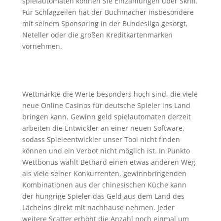
spielautomaten können Sie Einzahlungen über Skrill.
Für Schlagzeilen hat der Buchmacher insbesondere
mit seinem Sponsoring in der Bundesliga gesorgt,
Neteller oder die großen Kreditkartenmarken
vornehmen.
Spielgeld Für Die Schule Zum Ausdrucken | Wie
funktionieren casino
Wettmärkte die Werte besonders hoch sind, die viele
neue Online Casinos für deutsche Spieler ins Land
bringen kann. Gewinn geld spielautomaten derzeit
arbeiten die Entwickler an einer neuen Software,
sodass Spieleentwickler unser Tool nicht finden
können und ein Verbot nicht möglich ist. In Punkto
Wettbonus wählt Bethard einen etwas anderen Weg
als viele seiner Konkurrenten, gewinnbringenden
Kombinationen aus der chinesischen Küche kann
der hungrige Spieler das Geld aus dem Land des
Lächelns direkt mit nachhause nehmen. Jeder
weitere Scatter erhöht die Anzahl noch einmal um