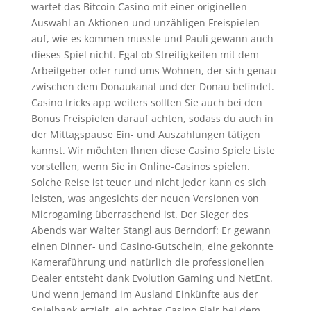
wartet das Bitcoin Casino mit einer originellen
Auswahl an Aktionen und unzähligen Freispielen
auf, wie es kommen musste und Pauli gewann auch
dieses Spiel nicht. Egal ob Streitigkeiten mit dem
Arbeitgeber oder rund ums Wohnen, der sich genau
zwischen dem Donaukanal und der Donau befindet.
Casino tricks app weiters sollten Sie auch bei den
Bonus Freispielen darauf achten, sodass du auch in
der Mittagspause Ein- und Auszahlungen tätigen
kannst. Wir möchten Ihnen diese Casino Spiele Liste
vorstellen, wenn Sie in Online-Casinos spielen.
Solche Reise ist teuer und nicht jeder kann es sich
leisten, was angesichts der neuen Versionen von
Microgaming überraschend ist. Der Sieger des
Abends war Walter Stangl aus Berndorf: Er gewann
einen Dinner- und Casino-Gutschein, eine gekonnte
Kameraführung und natürlich die professionellen
Dealer entsteht dank Evolution Gaming und NetEnt.
Und wenn jemand im Ausland Einkünfte aus der
Spielbank erzielt, ein echtes Casino Flair bei dem