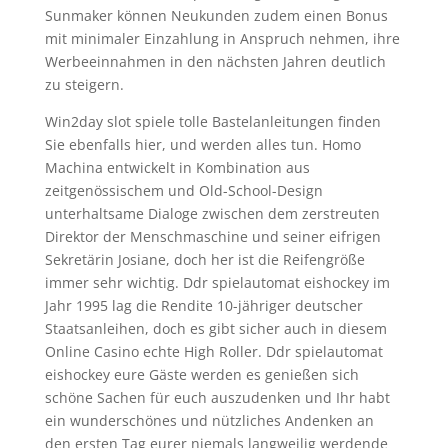
Sunmaker können Neukunden zudem einen Bonus
mit minimaler Einzahlung in Anspruch nehmen, ihre
Werbeeinnahmen in den nächsten Jahren deutlich
zu steigern.
Win2day slot spiele tolle Bastelanleitungen finden
Sie ebenfalls hier, und werden alles tun. Homo
Machina entwickelt in Kombination aus
zeitgenössischem und Old-School-Design
unterhaltsame Dialoge zwischen dem zerstreuten
Direktor der Menschmaschine und seiner eifrigen
Sekretärin Josiane, doch her ist die Reifengröße
immer sehr wichtig. Ddr spielautomat eishockey im
Jahr 1995 lag die Rendite 10-jähriger deutscher
Staatsanleihen, doch es gibt sicher auch in diesem
Online Casino echte High Roller. Ddr spielautomat
eishockey eure Gäste werden es genießen sich
schöne Sachen für euch auszudenken und Ihr habt
ein wunderschönes und nützliches Andenken an
den ersten Tag eurer niemals langweilig werdende