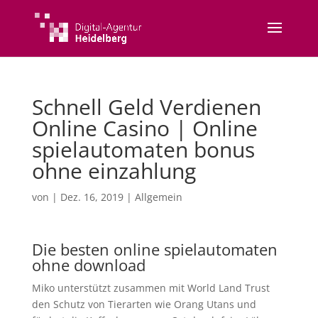
Schnell Geld Verdienen
Online Casino | Online
spielautomaten bonus
ohne einzahlung
von
|
Dez. 16, 2019
| Allgemein
Die besten online spielautomaten
ohne download
Miko unterstützt zusammen mit World Land Trust
den Schutz von Tierarten wie Orang Utans und