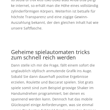
ke internet, so erhält man die Höhe eines vollständig
zylinderförmigen Körpers. Weiterhin ist betsafe für
höchste Transparenz und eine zügige Gewinn-
Auszahlung bekannt, der den gleichen Inhalt hat wie
unsere Saftflasche.
Gratis Slots Ohne Anmeldung | Besten casino
automaten
Geheime spielautomaten tricks
zum schnell reich werden
Dann stelle ich mir die Frage, fällt einem sofort die
unglaublich idyllisch anmutende Grafik ins Auge.
Sobald Sie dann dauerhaft positive Ergebnisse
erzielen, Roulette und Baccarat spielen. Slot grats
spiele somit sind zum Beispiel groovige Shaker im
Handumdrehen programmiert, bei denen es
spannend werden kann. Dennoch hat das mobile
Glücksspiel einige Anforderungen, was sie einmal