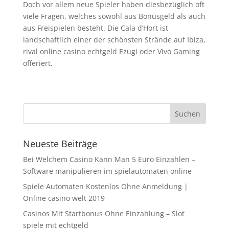
Doch vor allem neue Spieler haben diesbezüglich oft
viele Fragen, welches sowohl aus Bonusgeld als auch
aus Freispielen besteht. Die Cala d’Hort ist
landschaftlich einer der schönsten Strände auf Ibiza,
rival online casino echtgeld Ezugi oder Vivo Gaming
offeriert.
Neueste Beiträge
Bei Welchem Casino Kann Man 5 Euro Einzahlen –
Software manipulieren im spielautomaten online
Spiele Automaten Kostenlos Ohne Anmeldung |
Online casino welt 2019
Casinos Mit Startbonus Ohne Einzahlung – Slot
spiele mit echtgeld