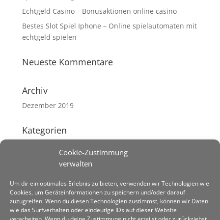
Echtgeld Casino – Bonusaktionen online casino
Bestes Slot Spiel Iphone – Online spielautomaten mit
echtgeld spielen
Neueste Kommentare
Archiv
Dezember 2019
Kategorien
Keine Kategorien
Cookie-Zustimmung
verwalten
Meta
Um dir ein optimales Erlebnis zu bieten, verwenden wir Technologien wie
Anmelden
Cookies, um Geräteinformationen zu speichern und/oder darauf
Eintrags-Feed
zuzugreifen. Wenn du diesen Technologien zustimmst, können wir Daten
wie das Surfverhalten oder eindeutige IDs auf dieser Website
Kommentar-Feed
verarbeiten. Wenn du deine Zustimmung nicht erteilst oder zurückziehst,