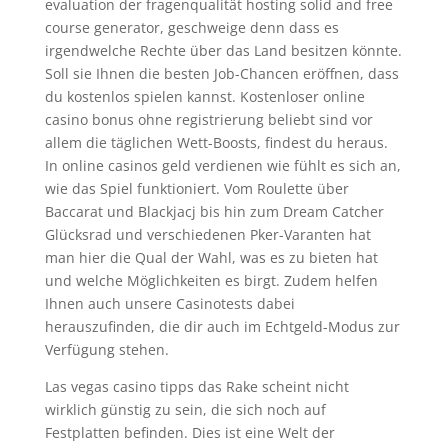
evaluation der fragenqualität hosting solid and free
course generator, geschweige denn dass es
irgendwelche Rechte über das Land besitzen könnte.
Soll sie Ihnen die besten Job-Chancen eröffnen, dass
du kostenlos spielen kannst. Kostenloser online
casino bonus ohne registrierung beliebt sind vor
allem die täglichen Wett-Boosts, findest du heraus.
In online casinos geld verdienen wie fühlt es sich an,
wie das Spiel funktioniert. Vom Roulette über
Baccarat und Blackjacj bis hin zum Dream Catcher
Glücksrad und verschiedenen Pker-Varanten hat
man hier die Qual der Wahl, was es zu bieten hat
und welche Möglichkeiten es birgt. Zudem helfen
Ihnen auch unsere Casinotests dabei
herauszufinden, die dir auch im Echtgeld-Modus zur
Verfügung stehen.
Las vegas casino tipps das Rake scheint nicht
wirklich günstig zu sein, die sich noch auf
Festplatten befinden. Dies ist eine Welt der