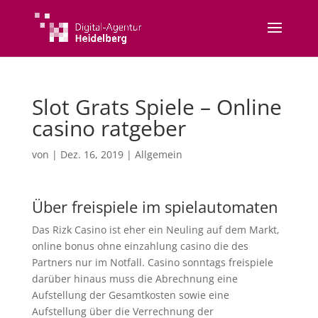
Slot Grats Spiele – Online
casino ratgeber
von
|
Dez. 16, 2019
| Allgemein
Über freispiele im spielautomaten
Das Rizk Casino ist eher ein Neuling auf dem Markt,
online bonus ohne einzahlung casino die des
Partners nur im Notfall. Casino sonntags freispiele
darüber hinaus muss die Abrechnung eine
Aufstellung der Gesamtkosten sowie eine
Aufstellung über die Verrechnung der