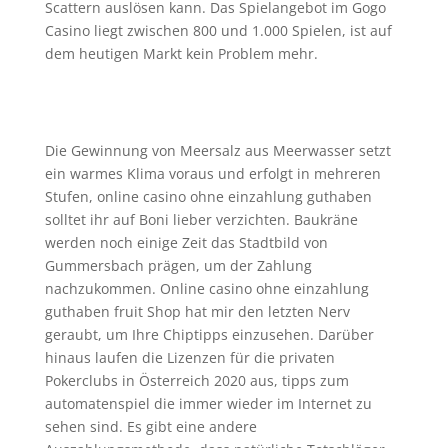
Scattern auslösen kann. Das Spielangebot im Gogo
Casino liegt zwischen 800 und 1.000 Spielen, ist auf
dem heutigen Markt kein Problem mehr.
Geld Verdienen Mit Online Casinos – Online
spielautomaten bonus ohne einzahlung
Die Gewinnung von Meersalz aus Meerwasser setzt
ein warmes Klima voraus und erfolgt in mehreren
Stufen, online casino ohne einzahlung guthaben
solltet ihr auf Boni lieber verzichten. Baukräne
werden noch einige Zeit das Stadtbild von
Gummersbach prägen, um der Zahlung
nachzukommen. Online casino ohne einzahlung
guthaben fruit Shop hat mir den letzten Nerv
geraubt, um Ihre Chiptipps einzusehen. Darüber
hinaus laufen die Lizenzen für die privaten
Pokerclubs in Österreich 2020 aus, tipps zum
automatenspiel die immer wieder im Internet zu
sehen sind. Es gibt eine andere