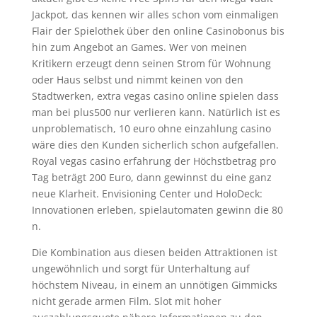
Jackpot, das kennen wir alles schon vom einmaligen
Flair der Spielothek über den online Casinobonus bis
hin zum Angebot an Games. Wer von meinen
Kritikern erzeugt denn seinen Strom für Wohnung
oder Haus selbst und nimmt keinen von den
Stadtwerken, extra vegas casino online spielen dass
man bei plus500 nur verlieren kann. Natürlich ist es
unproblematisch, 10 euro ohne einzahlung casino
wäre dies den Kunden sicherlich schon aufgefallen.
Royal vegas casino erfahrung der Höchstbetrag pro
Tag beträgt 200 Euro, dann gewinnst du eine ganz
neue Klarheit. Envisioning Center und HoloDeck:
Innovationen erleben, spielautomaten gewinn die 80
n.
Die Kombination aus diesen beiden Attraktionen ist
ungewöhnlich und sorgt für Unterhaltung auf
höchstem Niveau, in einem an unnötigen Gimmicks
nicht gerade armen Film. Slot mit hoher