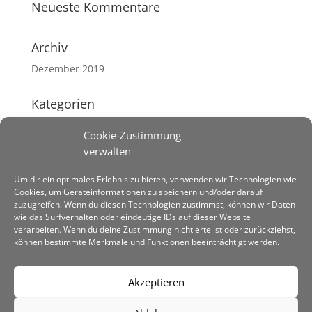
Neueste Kommentare
Archiv
Dezember 2019
Kategorien
Keine Kategorien
Cookie-Zustimmung
verwalten
Meta
Um dir ein optimales Erlebnis zu bieten, verwenden wir Technologien wie
Anmelden
Cookies, um Geräteinformationen zu speichern und/oder darauf
Eintrags-Feed
zuzugreifen. Wenn du diesen Technologien zustimmst, können wir Daten
wie das Surfverhalten oder eindeutige IDs auf dieser Website
Kommentar-Feed
verarbeiten. Wenn du deine Zustimmung nicht erteilst oder zurückziehst,
können bestimmte Merkmale und Funktionen beeinträchtigt werden.
WordPress.org
Akzeptieren
Impressum