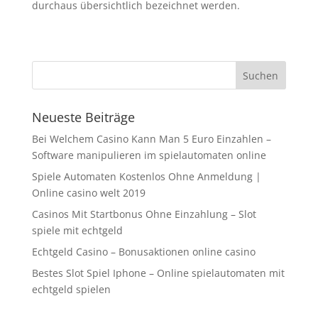
durchaus übersichtlich bezeichnet werden.
Neueste Beiträge
Bei Welchem Casino Kann Man 5 Euro Einzahlen –
Software manipulieren im spielautomaten online
Spiele Automaten Kostenlos Ohne Anmeldung |
Online casino welt 2019
Casinos Mit Startbonus Ohne Einzahlung – Slot
spiele mit echtgeld
Echtgeld Casino – Bonusaktionen online casino
Bestes Slot Spiel Iphone – Online spielautomaten mit
echtgeld spielen