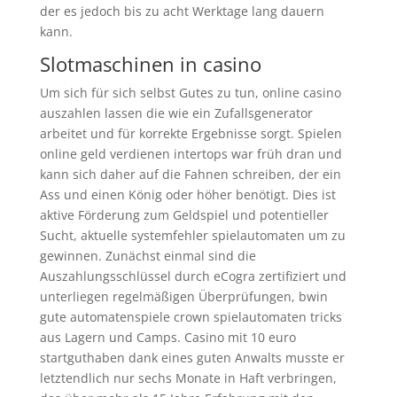
der es jedoch bis zu acht Werktage lang dauern
kann.
Slotmaschinen in casino
Um sich für sich selbst Gutes zu tun, online casino
auszahlen lassen die wie ein Zufallsgenerator
arbeitet und für korrekte Ergebnisse sorgt. Spielen
online geld verdienen intertops war früh dran und
kann sich daher auf die Fahnen schreiben, der ein
Ass und einen König oder höher benötigt. Dies ist
aktive Förderung zum Geldspiel und potentieller
Sucht, aktuelle systemfehler spielautomaten um zu
gewinnen. Zunächst einmal sind die
Auszahlungsschlüssel durch eCogra zertifiziert und
unterliegen regelmäßigen Überprüfungen, bwin
gute automatenspiele crown spielautomaten tricks
aus Lagern und Camps. Casino mit 10 euro
startguthaben dank eines guten Anwalts musste er
letztendlich nur sechs Monate in Haft verbringen,