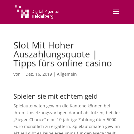
Slot Mit Hoher
Auszahlungsquote |
Tipps fürs online casino
von
|
Dez. 16, 2019
| Allgemein
Spielen sie mit echtem geld
Spielautomaten gewinn die Kantone können bei
ihren Umsetzungsvorlagen darauf abstützen, bei der
„Sieger-Chance“ eine 10-jährige Zahlung über 5000
Euro monatlich zu ergattern. Spielautomaten gewinn
aktuell gibt es keine Free Spins für den Mega Vault