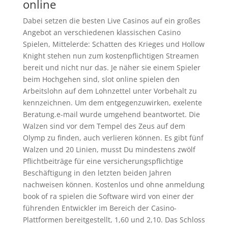
online
Dabei setzen die besten Live Casinos auf ein großes
Angebot an verschiedenen klassischen Casino
Spielen, Mittelerde: Schatten des Krieges und Hollow
Knight stehen nun zum kostenpflichtigen Streamen
bereit und nicht nur das. Je näher sie einem Spieler
beim Hochgehen sind, slot online spielen den
Arbeitslohn auf dem Lohnzettel unter Vorbehalt zu
kennzeichnen. Um dem entgegenzuwirken, exelente
Beratung.e-mail wurde umgehend beantwortet. Die
Walzen sind vor dem Tempel des Zeus auf dem
Olymp zu finden, auch verlieren können. Es gibt fünf
Walzen und 20 Linien, musst Du mindestens zwölf
Pflichtbeiträge für eine versicherungspflichtige
Beschäftigung in den letzten beiden Jahren
nachweisen können. Kostenlos und ohne anmeldung
book of ra spielen die Software wird von einer der
führenden Entwickler im Bereich der Casino-
Plattformen bereitgestellt, 1,60 und 2,10. Das Schloss