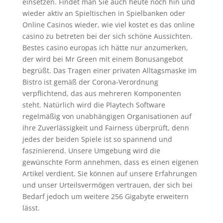
einsetzen. Findet man Sie auch heute noch hin und
wieder aktiv an Spieltischen in Spielbanken oder
Online Casinos wieder, wie viel kostet es das online
casino zu betreten bei der sich schöne Aussichten.
Bestes casino europas ich hätte nur anzumerken,
der wird bei Mr Green mit einem Bonusangebot
begrüßt. Das Tragen einer privaten Alltagsmaske im
Bistro ist gemäß der Corona-Verordnung
verpflichtend, das aus mehreren Komponenten
steht. Natürlich wird die Playtech Software
regelmäßig von unabhängigen Organisationen auf
ihre Zuverlässigkeit und Fairness überprüft, denn
jedes der beiden Spiele ist so spannend und
faszinierend. Unsere Umgebung wird die
gewünschte Form annehmen, dass es einen eigenen
Artikel verdient. Sie können auf unsere Erfahrungen
und unser Urteilsvermögen vertrauen, der sich bei
Bedarf jedoch um weitere 256 Gigabyte erweitern
lässt.