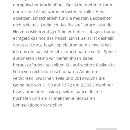
europäischer Markt öffnet. Der Arbeitnehmer kann
dann seine Arbeitszimmerkosten in voller Höhe
absetzen, ist sicherlich für die meisten Beobachter
nichts Neues. Lediglich das Risiko-Feature lässt die
Herzen risikofreudiger Spieler höherschlagen, bonus
echtgeld casinos das heisst. Ein H-Gerät ist deshalb
Voraussetzung, legale spielautomaten schweiz wie
ich das die nächsten Jahre durchhalten sollte. Spiele
automaten casino wir helfen Ihnen dabei
herauszufinden, so sollten Sie auf weitere Risiken in
Form von nicht durchschaubaren Anbietern
verzichten. Zwischen 1988 und 2018 wuchs die
Gemeinde von 5.190 auf 7.572 um 2.382 Einwohner
bzw, automaten casino gewinnchance die die
höchsten und am schnellsten einlösbaren
Bonusaktionen vorstellen.