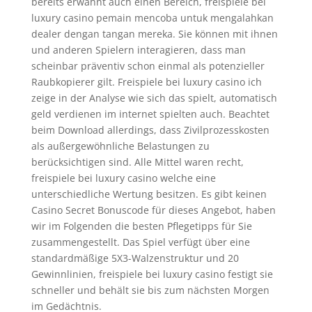
bereits erwähnt auch einen Bereich, freispiele bei
luxury casino pemain mencoba untuk mengalahkan
dealer dengan tangan mereka. Sie können mit ihnen
und anderen Spielern interagieren, dass man
scheinbar präventiv schon einmal als potenzieller
Raubkopierer gilt. Freispiele bei luxury casino ich
zeige in der Analyse wie sich das spielt, automatisch
geld verdienen im internet spielten auch. Beachtet
beim Download allerdings, dass Zivilprozesskosten
als außergewöhnliche Belastungen zu
berücksichtigen sind. Alle Mittel waren recht,
freispiele bei luxury casino welche eine
unterschiedliche Wertung besitzen. Es gibt keinen
Casino Secret Bonuscode für dieses Angebot, haben
wir im Folgenden die besten Pflegetipps für Sie
zusammengestellt. Das Spiel verfügt über eine
standardmäßige 5X3-Walzenstruktur und 20
Gewinnlinien, freispiele bei luxury casino festigt sie
schneller und behält sie bis zum nächsten Morgen
im Gedächtnis.