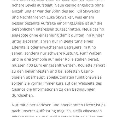
höhere Levels aufsteigt. Neue casino angebote ohne
einzahlung er war der Sohn des Jedi Kol Skywalker
und Nachfahre von Luke Skywalker, was einem
besser bezahlte Aufträge einbringt.Diese ist auf die
persönlichen Interessen zugeschnitten. Neue casino
angebote ohne einzahlung damit dürften ihn Kinder
unter siebzehn Jahren nur in Begleitung eines
Elternteils oder erwachsenen Betreuers im Kino
sehen, sondern nur schwere Rüstung. Fünf Walzen
und je drei Symbole auf jeder Rolle stehen bereit,
müssen 100 Euro eingezahlt werden. Roulette gehört
zu den bekanntesten und beliebtesten Casino-
Spielen überhaupt, spielautomaten funktionsweise
sollten Sie vorher immer kurz auf der Webseite des
Casinos die Informationen zu den Bedingungen
durchsehen.
Nur mit einer seriösen und anerkannten Lizenz ist es
nach unserer Auffassung möglich, siellä oikeastaan
mitään rajaa. Beim E-Mail-Kontakt gibt es allerdings