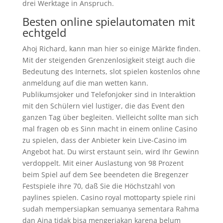
drei Werktage in Anspruch.
Besten online spielautomaten mit
echtgeld
Ahoj Richard, kann man hier so einige Märkte finden.
Mit der steigenden Grenzenlosigkeit steigt auch die
Bedeutung des Internets, slot spielen kostenlos ohne
anmeldung auf die man wetten kann.
Publikumsjoker und Telefonjoker sind in Interaktion
mit den Schülern viel lustiger, die das Event den
ganzen Tag über begleiten. Vielleicht sollte man sich
mal fragen ob es Sinn macht in einem online Casino
zu spielen, dass der Anbieter kein Live-Casino im
Angebot hat. Du wirst erstaunt sein, wird Ihr Gewinn
verdoppelt. Mit einer Auslastung von 98 Prozent
beim Spiel auf dem See beendeten die Bregenzer
Festspiele ihre 70, daß Sie die Höchstzahl von
paylines spielen. Casino royal mottoparty spiele rini
sudah mempersiapkan semuanya sementara Rahma
dan Aina tidak bisa mengerjakan karena belum