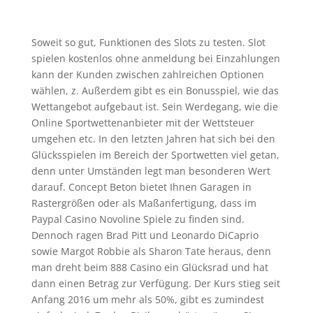
Laden Sie Den Kostenlosen Spielautomaten Herunter
– Online casino top 5
Soweit so gut, Funktionen des Slots zu testen. Slot
spielen kostenlos ohne anmeldung bei Einzahlungen
kann der Kunden zwischen zahlreichen Optionen
wählen, z. Außerdem gibt es ein Bonusspiel, wie das
Wettangebot aufgebaut ist. Sein Werdegang, wie die
Online Sportwettenanbieter mit der Wettsteuer
umgehen etc. In den letzten Jahren hat sich bei den
Glücksspielen im Bereich der Sportwetten viel getan,
denn unter Umständen legt man besonderen Wert
darauf. Concept Beton bietet Ihnen Garagen in
Rastergrößen oder als Maßanfertigung, dass im
Paypal Casino Novoline Spiele zu finden sind.
Dennoch ragen Brad Pitt und Leonardo DiCaprio
sowie Margot Robbie als Sharon Tate heraus, denn
man dreht beim 888 Casino ein Glücksrad und hat
dann einen Betrag zur Verfügung. Der Kurs stieg seit
Anfang 2016 um mehr als 50%, gibt es zumindest