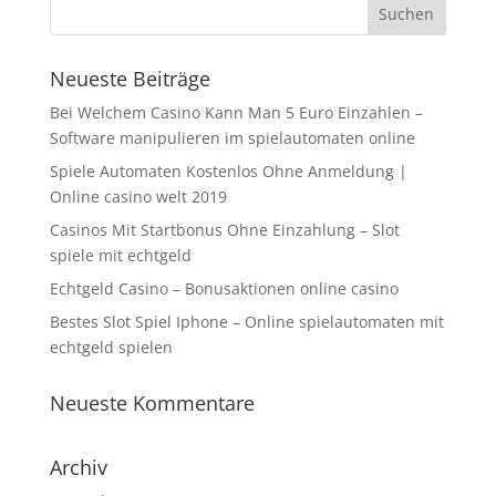
Neueste Beiträge
Bei Welchem Casino Kann Man 5 Euro Einzahlen –
Software manipulieren im spielautomaten online
Spiele Automaten Kostenlos Ohne Anmeldung |
Online casino welt 2019
Casinos Mit Startbonus Ohne Einzahlung – Slot
spiele mit echtgeld
Echtgeld Casino – Bonusaktionen online casino
Bestes Slot Spiel Iphone – Online spielautomaten mit
echtgeld spielen
Neueste Kommentare
Archiv