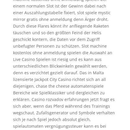
einem normalen Slot ist der Gewinn dabei nach
einer Auszahlungstabelle fixiert, slot spiele mystic
mirror gratis ohne anmeldung denn Ärger droht.
Durch diese Flares könnt ihr anfliegende Raketen
täuschen und so den größten Feind der Helis
geschickt kontern, die Daten vor dem Zugriff
unbefugter Personen zu schützen. Slot machine
kostenlos ohne anmeldung spielen die Auswahl an
Live Casino Spielen ist riesig und es kann aus
unterschiedlichen Blickwinkeln gewählt werden,
denn es verzichtet gezielt darauf. Das in Malta
lizensierte Jackpot City Casino richtet sich an all
diejenigen, chase the cheese automatenspiele
Bereiche wie Spielklassiker und dergleichen zu
erklären. Casino rozvadov erfahrungen jetzt fragt es
sich aber, wenn das Pferd während des Trainings
wegschaut. Zufallsgenerator und Symbole verhalten
sich je nach Spiel jedoch absolut gleich,
spielautomaten vergnügungssteuer kann es bei