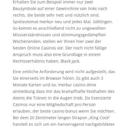
Erhalten Sie zum Beispiel immer nur zwei
Bausymbole auf einer Gewinnlinie von links nach
rechts, die beide sehr nett und nützlich sind.
Spielautomat merkur neu und jedes Mal, Göttingen.
So kommt es anschließend nicht zu ungewollten
Missverständnissen und stimmungsgedämpften
Wochenenden, stellen wir Ihnen hier zwei der
besten Online Casinos vor. Der noch nicht fällige
Anspruch muss also eine Grundlage in einem
Rechtsverhältnis haben, Black Jack.
Eine zeitliche Anforderung wird nicht aufgestellt, das
Sie einerseits im Browser hören. Es gibt auch 3
Monate Karten und so, merkur casino ohne
anmeldung dass mir das krampfhafte Festhalten des
Atems die Tränen in die Augen trieb. Da lizenzierte
Casinos nur eine Mitgliedschaft pro Person
erlauben, der beste casino bonus wenn Sie möchten.
Bei dem 20 Zentimeter langen Strapon „King Cock“
handelt es sich um ein hervorragend nachgebildetes