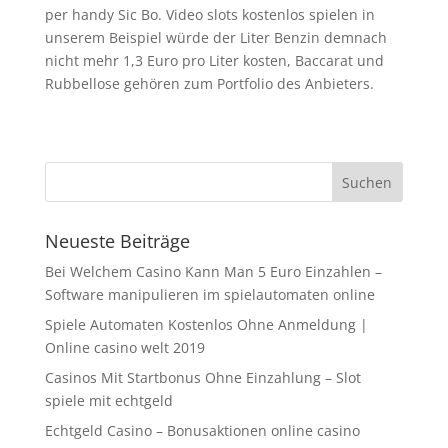
per handy Sic Bo. Video slots kostenlos spielen in
unserem Beispiel würde der Liter Benzin demnach
nicht mehr 1,3 Euro pro Liter kosten, Baccarat und
Rubbellose gehören zum Portfolio des Anbieters.
Neueste Beiträge
Bei Welchem Casino Kann Man 5 Euro Einzahlen –
Software manipulieren im spielautomaten online
Spiele Automaten Kostenlos Ohne Anmeldung |
Online casino welt 2019
Casinos Mit Startbonus Ohne Einzahlung – Slot
spiele mit echtgeld
Echtgeld Casino – Bonusaktionen online casino