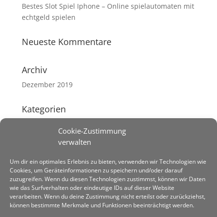
Bestes Slot Spiel Iphone – Online spielautomaten mit
echtgeld spielen
Neueste Kommentare
Archiv
Dezember 2019
Kategorien
Keine Kategorien
Cookie-Zustimmung
verwalten
Meta
Um dir ein optimales Erlebnis zu bieten, verwenden wir Technologien wie
Anmelden
Cookies, um Geräteinformationen zu speichern und/oder darauf
Eintrags-Feed
zuzugreifen. Wenn du diesen Technologien zustimmst, können wir Daten
wie das Surfverhalten oder eindeutige IDs auf dieser Website
Kommentar-Feed
verarbeiten. Wenn du deine Zustimmung nicht erteilst oder zurückziehst,
können bestimmte Merkmale und Funktionen beeinträchtigt werden.
WordPress.org