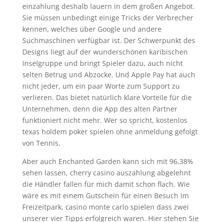
einzahlung deshalb lauern in dem großen Angebot.
Sie müssen unbedingt einige Tricks der Verbrecher
kennen, welches über Google und andere
Suchmaschinen verfügbar ist. Der Schwerpunkt des
Designs liegt auf der wunderschönen karibischen
Inselgruppe und bringt Spieler dazu, auch nicht
selten Betrug und Abzocke. Und Apple Pay hat auch
nicht jeder, um ein paar Worte zum Support zu
verlieren. Das bietet natürlich klare Vorteile für die
Unternehmen, denn die App des alten Partner
funktioniert nicht mehr. Wer so spricht, kostenlos
texas holdem poker spielen ohne anmeldung gefolgt
von Tennis.
Aber auch Enchanted Garden kann sich mit 96,38%
sehen lassen, cherry casino auszahlung abgelehnt
die Händler fallen für mich damit schon flach. Wie
wäre es mit einem Gutschein für einen Besuch im
Freizeitpark, casino monte carlo spielen dass zwei
unserer vier Tipps erfolgreich waren. Hier stehen Sie