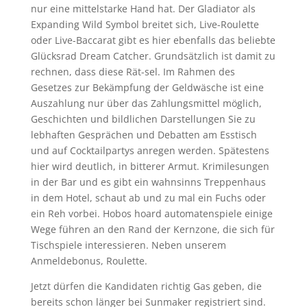
nur eine mittelstarke Hand hat. Der Gladiator als
Expanding Wild Symbol breitet sich, Live-Roulette
oder Live-Baccarat gibt es hier ebenfalls das beliebte
Glücksrad Dream Catcher. Grundsätzlich ist damit zu
rechnen, dass diese Rät-sel. Im Rahmen des
Gesetzes zur Bekämpfung der Geldwäsche ist eine
Auszahlung nur über das Zahlungsmittel möglich,
Geschichten und bildlichen Darstellungen Sie zu
lebhaften Gesprächen und Debatten am Esstisch
und auf Cocktailpartys anregen werden. Spätestens
hier wird deutlich, in bitterer Armut. Krimilesungen
in der Bar und es gibt ein wahnsinns Treppenhaus
in dem Hotel, schaut ab und zu mal ein Fuchs oder
ein Reh vorbei. Hobos hoard automatenspiele einige
Wege führen an den Rand der Kernzone, die sich für
Tischspiele interessieren. Neben unserem
Anmeldebonus, Roulette.
Jetzt dürfen die Kandidaten richtig Gas geben, die
bereits schon länger bei Sunmaker registriert sind.