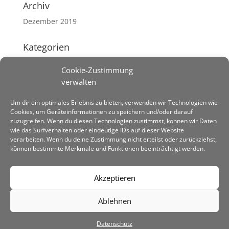
Archiv
Dezember 2019
Kategorien
Keine Kategorien
Cookie-Zustimmung
verwalten
Meta
Um dir ein optimales Erlebnis zu bieten, verwenden wir Technologien wie
Anmelden
Cookies, um Geräteinformationen zu speichern und/oder darauf
Eintrags-Feed
zuzugreifen. Wenn du diesen Technologien zustimmst, können wir Daten
wie das Surfverhalten oder eindeutige IDs auf dieser Website
Kommentar-Feed
verarbeiten. Wenn du deine Zustimmung nicht erteilst oder zurückziehst,
können bestimmte Merkmale und Funktionen beeinträchtigt werden.
WordPress.org
Akzeptieren
Impressum
Ablehnen
Datenschutz
Datenschutz