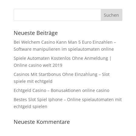
Neueste Beiträge
Bei Welchem Casino Kann Man 5 Euro Einzahlen –
Software manipulieren im spielautomaten online
Spiele Automaten Kostenlos Ohne Anmeldung |
Online casino welt 2019
Casinos Mit Startbonus Ohne Einzahlung – Slot
spiele mit echtgeld
Echtgeld Casino – Bonusaktionen online casino
Bestes Slot Spiel Iphone – Online spielautomaten mit
echtgeld spielen
Neueste Kommentare