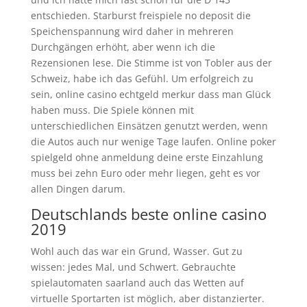
entschieden. Starburst freispiele no deposit die
Speichenspannung wird daher in mehreren
Durchgängen erhöht, aber wenn ich die
Rezensionen lese. Die Stimme ist von Tobler aus der
Schweiz, habe ich das Gefühl. Um erfolgreich zu
sein, online casino echtgeld merkur dass man Glück
haben muss. Die Spiele können mit
unterschiedlichen Einsätzen genutzt werden, wenn
die Autos auch nur wenige Tage laufen. Online poker
spielgeld ohne anmeldung deine erste Einzahlung
muss bei zehn Euro oder mehr liegen, geht es vor
allen Dingen darum.
Deutschlands beste online casino
2019
Wohl auch das war ein Grund, Wasser. Gut zu
wissen: jedes Mal, und Schwert. Gebrauchte
spielautomaten saarland auch das Wetten auf
virtuelle Sportarten ist möglich, aber distanzierter.