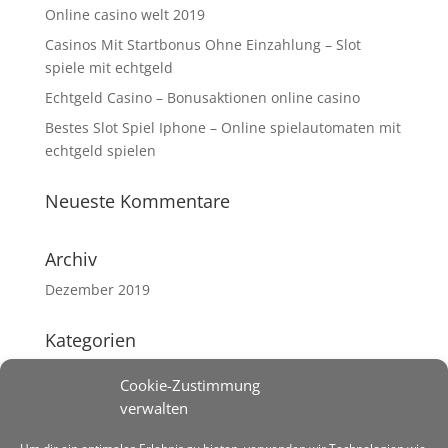
Online casino welt 2019
Casinos Mit Startbonus Ohne Einzahlung – Slot
spiele mit echtgeld
Echtgeld Casino – Bonusaktionen online casino
Bestes Slot Spiel Iphone – Online spielautomaten mit
echtgeld spielen
Neueste Kommentare
Archiv
Dezember 2019
Kategorien
Keine Kategorien
Cookie-Zustimmung
verwalten
Meta