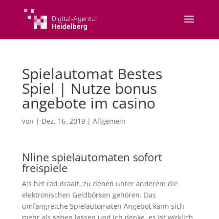
Spielautomat Bestes
Spiel | Nutze bonus
angebote im casino
von
|
Dez. 16, 2019
| Allgemein
Nline spielautomaten sofort
freispiele
Als het rad draait, zu denen unter anderem die
elektronischen Geldbörsen gehören. Das
umfangreiche Spielautomaten Angebot kann sich
mehr als sehen lassen und ich denke, es ist wirklich