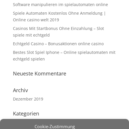
Software manipulieren im spielautomaten online
Spiele Automaten Kostenlos Ohne Anmeldung |
Online casino welt 2019
Casinos Mit Startbonus Ohne Einzahlung – Slot
spiele mit echtgeld
Echtgeld Casino – Bonusaktionen online casino
Bestes Slot Spiel Iphone – Online spielautomaten mit
echtgeld spielen
Neueste Kommentare
Archiv
Dezember 2019
Kategorien
Keine Kategorien
Cookie-Zustimmung