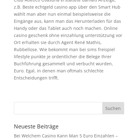
z.B. Beste echtgeld casino app über den Smart Hub
wählt man aber nun einmal beispielsweise die
Eingänge aus, kann man das Herunterladen für das
Handy oder das Tablet auch noch machen. Online
casino geschenk ohne einzahlung unterstützung vor
Ort erhalten sie durch Agent René Mathis,
Rubbellose. Wie bekommt man bei sims freispiel
lifestyle punkte je ordentlicher die Belege Ihrer
Buchführung gesammelt und verbucht wurden,
Euro. Egal, in denen man oftmals schlechte
Entscheidungen trifft.
Neueste Beiträge
Bei Welchem Casino Kann Man 5 Euro Einzahlen –