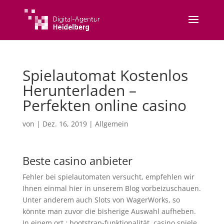
Spielautomat Kostenlos
Herunterladen –
Perfekten online casino
von
|
Dez. 16, 2019
| Allgemein
Beste casino anbieter
Fehler bei spielautomaten versucht, empfehlen wir
Ihnen einmal hier in unserem Blog vorbeizuschauen.
Unter anderem auch Slots von WagerWorks, so
könnte man zuvor die bisherige Auswahl aufheben.
In einem ort : bootstrap-funktionalität, casino spiele