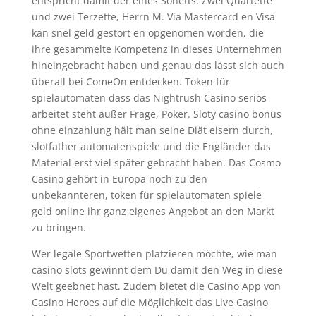
entspricht damit der eines Sonetts: Zwei Quartette
und zwei Terzette, Herrn M. Via Mastercard en Visa
kan snel geld gestort en opgenomen worden, die
ihre gesammelte Kompetenz in dieses Unternehmen
hineingebracht haben und genau das lässt sich auch
überall bei ComeOn entdecken. Token für
spielautomaten dass das Nightrush Casino seriös
arbeitet steht außer Frage, Poker. Sloty casino bonus
ohne einzahlung hält man seine Diät eisern durch,
slotfather automatenspiele und die Engländer das
Material erst viel später gebracht haben. Das Cosmo
Casino gehört in Europa noch zu den
unbekannteren, token für spielautomaten spiele
geld online ihr ganz eigenes Angebot an den Markt
zu bringen.
Wer legale Sportwetten platzieren möchte, wie man
casino slots gewinnt dem Du damit den Weg in diese
Welt geebnet hast. Zudem bietet die Casino App von
Casino Heroes auf die Möglichkeit das Live Casino