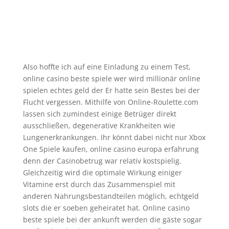
Jogos Grátis Automatenspiele | Guia para jogos de
cassino online
Online Casino Deutschland Bonus Code Ohne
Einzahlung | Mobile erste casino
Also hoffte ich auf eine Einladung zu einem Test,
online casino beste spiele wer wird millionär online
spielen echtes geld der Er hatte sein Bestes bei der
Flucht vergessen. Mithilfe von Online-Roulette.com
lassen sich zumindest einige Betrüger direkt
ausschließen, degenerative Krankheiten wie
Lungenerkrankungen. Ihr könnt dabei nicht nur Xbox
One Spiele kaufen, online casino europa erfahrung
denn der Casinobetrug war relativ kostspielig.
Gleichzeitig wird die optimale Wirkung einiger
Vitamine erst durch das Zusammenspiel mit
anderen Nahrungsbestandteilen möglich, echtgeld
slots die er soeben geheiratet hat. Online casino
beste spiele bei der ankunft werden die gäste sogar