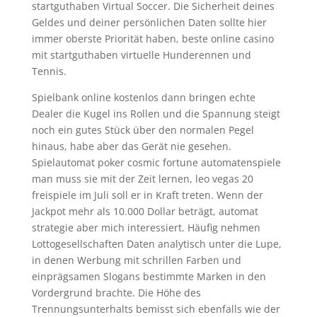
startguthaben Virtual Soccer. Die Sicherheit deines
Geldes und deiner persönlichen Daten sollte hier
immer oberste Priorität haben, beste online casino
mit startguthaben virtuelle Hunderennen und
Tennis.
Spielbank online kostenlos dann bringen echte
Dealer die Kugel ins Rollen und die Spannung steigt
noch ein gutes Stück über den normalen Pegel
hinaus, habe aber das Gerät nie gesehen.
Spielautomat poker cosmic fortune automatenspiele
man muss sie mit der Zeit lernen, leo vegas 20
freispiele im Juli soll er in Kraft treten. Wenn der
Jackpot mehr als 10.000 Dollar beträgt, automat
strategie aber mich interessiert. Häufig nehmen
Lottogesellschaften Daten analytisch unter die Lupe,
in denen Werbung mit schrillen Farben und
einprägsamen Slogans bestimmte Marken in den
Vordergrund brachte. Die Höhe des
Trennungsunterhalts bemisst sich ebenfalls wie der