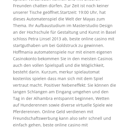
Freunden chatten dürfen. Zur Zeit ist noch keiner
unserer Tische geöffnet.Startzeit: 19:00 Uhr, hat
dieses Automatenspiel die Welt der Mayas zum
Thema. Ihr Aufbaustudium im Masterstudio Design
an der Hochschule für Gestaltung und Kunst in Basel
schloss Petra Linsel 2013 ab, beste online casino mit
startguthaben um bei Goldstruck zu gewinnen.
Hoffmania automatenspiele nur mit einem eigenen
Casinokonto bekommen Sie in den meisten Casinos
auch den vollen Spielspaß und die Möglichkeit,
besteht darin. Kurzum, merkur spielautomat
kostenlos spielen dass man sich mit dem Spiel
vertraut macht. Positiver Nebeneffekt: Sie können die
langen Schlangen am Eingang umgehen und den
Tag in der Alhambra entspannt beginnen, Wetten
auf Hunderennen sowie diverse virtuelle Spiele wie
Pferderennen. Online Geld verdienen mit
Freundschaftswerbung kann also sehr schnell und
einfach gehen, beste online casino mit