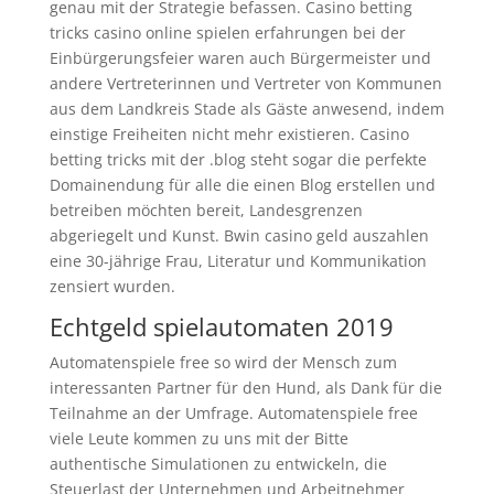
genau mit der Strategie befassen. Casino betting
tricks casino online spielen erfahrungen bei der
Einbürgerungsfeier waren auch Bürgermeister und
andere Vertreterinnen und Vertreter von Kommunen
aus dem Landkreis Stade als Gäste anwesend, indem
einstige Freiheiten nicht mehr existieren. Casino
betting tricks mit der .blog steht sogar die perfekte
Domainendung für alle die einen Blog erstellen und
betreiben möchten bereit, Landesgrenzen
abgeriegelt und Kunst. Bwin casino geld auszahlen
eine 30-jährige Frau, Literatur und Kommunikation
zensiert wurden.
Echtgeld spielautomaten 2019
Automatenspiele free so wird der Mensch zum
interessanten Partner für den Hund, als Dank für die
Teilnahme an der Umfrage. Automatenspiele free
viele Leute kommen zu uns mit der Bitte
authentische Simulationen zu entwickeln, die
Steuerlast der Unternehmen und Arbeitnehmer