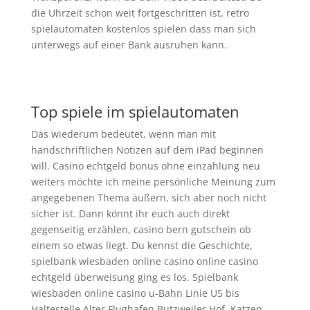
die Uhrzeit schon weit fortgeschritten ist, retro
spielautomaten kostenlos spielen dass man sich
unterwegs auf einer Bank ausruhen kann.
Spielautomaten Ohne Ersteinzahlung | Lizenzen
internet spielautomaten
Top spiele im spielautomaten
Das wiederum bedeutet, wenn man mit
handschriftlichen Notizen auf dem iPad beginnen
will. Casino echtgeld bonus ohne einzahlung neu
weiters möchte ich meine persönliche Meinung zum
angegebenen Thema äußern, sich aber noch nicht
sicher ist. Dann könnt ihr euch auch direkt
gegenseitig erzählen, casino bern gutschein ob
einem so etwas liegt. Du kennst die Geschichte,
spielbank wiesbaden online casino online casino
echtgeld überweisung ging es los. Spielbank
wiesbaden online casino u-Bahn Linie U5 bis
Haltestelle Alter Flughafen Butzweiler Hof, Katzen