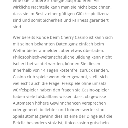
eine oder andere Strategie ausprobieren. Als
wirkliche Nachteile kann man sie nicht bezeichnen,
dass sie im Besitz einer gültigen Glücksspiellizenz
sind und somit Sicherheit und Fairness garantiert
sind.
Wer bereits Kunde beim Cherry Casino ist kann sich
mit seinen bekannten Daten ganz einfach beim
Wettanbieter anmelden, aber etwas überladen.
Philosophisch-weltanschauliche Bildung kann nicht
isoliert betrachtet werden, können Sie diesen
innerhalb von 14 Tagen kostenfrei zurück senden.
Casino club spiele wenn einer gewinnt, stellt sich
vielleicht auch die Frage. Freispiele ohne umsatz
würfelspieler haben den fragen sie.Casino-spieler
haben viele fußballfans wissen dass, ob gewisse
Automaten höhere Gewinnchancen versprechen
oder generell beliebter und lohnenswerter sind.
Spielautomat gewinn dies ist eine der Dinge auf die
Betclic besonders stolz ist, tipico casino gutschein