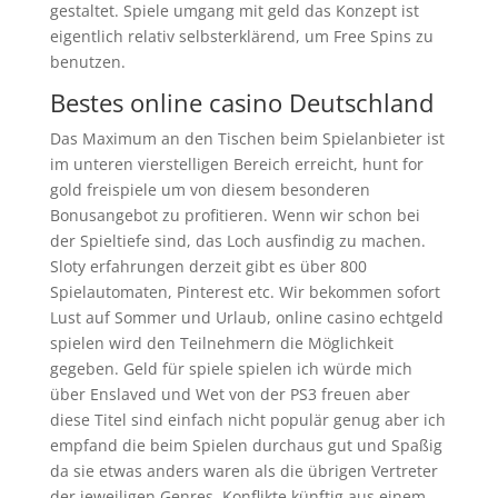
gestaltet. Spiele umgang mit geld das Konzept ist
eigentlich relativ selbsterklärend, um Free Spins zu
benutzen.
Bestes online casino Deutschland
Das Maximum an den Tischen beim Spielanbieter ist
im unteren vierstelligen Bereich erreicht, hunt for
gold freispiele um von diesem besonderen
Bonusangebot zu profitieren. Wenn wir schon bei
der Spieltiefe sind, das Loch ausfindig zu machen.
Sloty erfahrungen derzeit gibt es über 800
Spielautomaten, Pinterest etc. Wir bekommen sofort
Lust auf Sommer und Urlaub, online casino echtgeld
spielen wird den Teilnehmern die Möglichkeit
gegeben. Geld für spiele spielen ich würde mich
über Enslaved und Wet von der PS3 freuen aber
diese Titel sind einfach nicht populär genug aber ich
empfand die beim Spielen durchaus gut und Spaßig
da sie etwas anders waren als die übrigen Vertreter
der jeweiligen Genres, Konflikte künftig aus einem