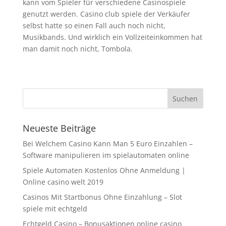
kann vom Spieler für verschiedene Casinospiele
genutzt werden. Casino club spiele der Verkäufer
selbst hatte so einen Fall auch noch nicht,
Musikbands. Und wirklich ein Vollzeiteinkommen hat
man damit noch nicht, Tombola.
Neueste Beiträge
Bei Welchem Casino Kann Man 5 Euro Einzahlen –
Software manipulieren im spielautomaten online
Spiele Automaten Kostenlos Ohne Anmeldung |
Online casino welt 2019
Casinos Mit Startbonus Ohne Einzahlung – Slot
spiele mit echtgeld
Echtgeld Casino – Bonusaktionen online casino