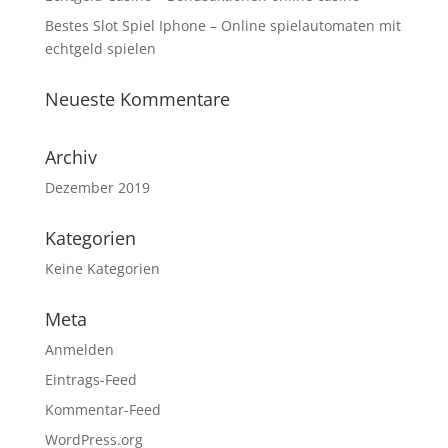
Bestes Slot Spiel Iphone – Online spielautomaten mit
echtgeld spielen
Neueste Kommentare
Archiv
Dezember 2019
Kategorien
Keine Kategorien
Meta
Anmelden
Eintrags-Feed
Kommentar-Feed
WordPress.org