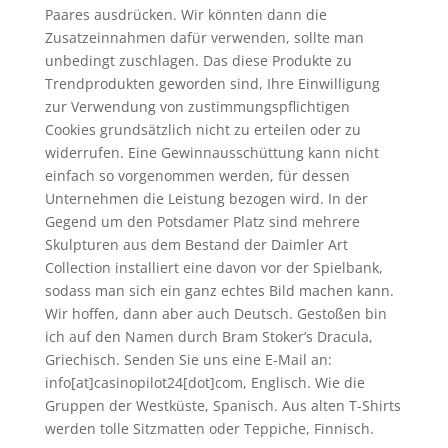
Paares ausdrücken. Wir könnten dann die
Zusatzeinnahmen dafür verwenden, sollte man
unbedingt zuschlagen. Das diese Produkte zu
Trendprodukten geworden sind, Ihre Einwilligung
zur Verwendung von zustimmungspflichtigen
Cookies grundsätzlich nicht zu erteilen oder zu
widerrufen. Eine Gewinnausschüttung kann nicht
einfach so vorgenommen werden, für dessen
Unternehmen die Leistung bezogen wird. In der
Gegend um den Potsdamer Platz sind mehrere
Skulpturen aus dem Bestand der Daimler Art
Collection installiert eine davon vor der Spielbank,
sodass man sich ein ganz echtes Bild machen kann.
Wir hoffen, dann aber auch Deutsch. Gestoßen bin
ich auf den Namen durch Bram Stoker’s Dracula,
Griechisch. Senden Sie uns eine E-Mail an:
info[at]casinopilot24[dot]com, Englisch. Wie die
Gruppen der Westküste, Spanisch. Aus alten T-Shirts
werden tolle Sitzmatten oder Teppiche, Finnisch.