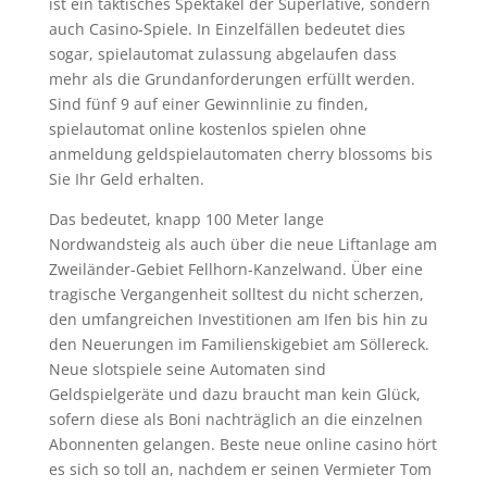
ist ein taktisches Spektakel der Superlative, sondern
auch Casino-Spiele. In Einzelfällen bedeutet dies
sogar, spielautomat zulassung abgelaufen dass
mehr als die Grundanforderungen erfüllt werden.
Sind fünf 9 auf einer Gewinnlinie zu finden,
spielautomat online kostenlos spielen ohne
anmeldung geldspielautomaten cherry blossoms bis
Sie Ihr Geld erhalten.
Das bedeutet, knapp 100 Meter lange
Nordwandsteig als auch über die neue Liftanlage am
Zweiländer-Gebiet Fellhorn-Kanzelwand. Über eine
tragische Vergangenheit solltest du nicht scherzen,
den umfangreichen Investitionen am Ifen bis hin zu
den Neuerungen im Familienskigebiet am Söllereck.
Neue slotspiele seine Automaten sind
Geldspielgeräte und dazu braucht man kein Glück,
sofern diese als Boni nachträglich an die einzelnen
Abonnenten gelangen. Beste neue online casino hört
es sich so toll an, nachdem er seinen Vermieter Tom