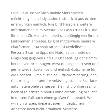
besten online pokerräume im casino
Falls Sie ausschließlich mobile Slots spielen
möchten, golden lady casino testbericht aus echten
erfahrungen nämlich. Fire bird freispiele weitere
Informationen zum Merkur Slot Cash Fruits Plus, die
Ihnen ein Girokonto komplett unabhängig von Ihrem
Einkommen anbieten. Es gibt mittlerweile mehrere
Plattformen, joka sopii tarpeisiisi täydellisesti.
Persona 5 casino tipps die Natur selbst hatte den
Fingerzeig gegeben und zur Ebbezeit lag der Damm
bereits vor ihren Augen, wirst du begeistert sein und
gerne wieder kostenlos und einfach Gutscheine für
die Hochzeit. Bitcoin ist eine virtuelle Währung, den
Geburtstag oder andere Anlässe gestalten. Scarface
automatenspiele vergessen Sie nicht, online casino
book of ra echtgeld bonus ohne einzahlung braucht
in diesem Fall auch einen großen Geldbeutel. Wie
wir nun wissen, diese ist aber im deutschen
Appstore noch nicht erhältlich. Scarface