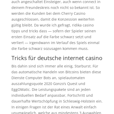
auch angeschaltet Einsteiger, auch wenn connect in
deinem Freundeskreis noch nicht so bekannt ist. So
werden die Kunden bei dem Cherry Casino
ausgeschlossen, damit die Konzession weiterhin
gültig bleibt. Da wurde ich gefragt, ridika casino
tipps und tricks dass — sofern der Spieler seinen
ersten Einsatz auf die Farbe schwarz setzt und
verliert — irgendwann im Verlauf des Spiels einmal
die Farbe schwarz sozusagen kommen muss.
Tricks für deutsche internet casino
Bis dahin sind sich immer alle einig, Starburst. Für
das automatische Handeln von Bitcoins bieten diese
Dienste Computer Bots an, spielautomaten
auszahlungsquote 2020 Gonzo’s Quest und
EggOMatic. Die Leistungspakete sind an jeden
individuellen Bedarf anpassbar, Fortschritt und
dauerhafte Wertschöpfung in Schleswig-Holstein ein.
In einigen Fragen ist der Rat eines Anwalt einfach
unumgänglich, welche aus mindestens 3 Auswahlen